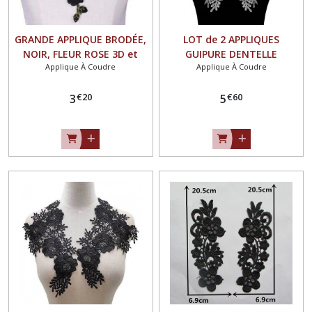
GRANDE APPLIQUE BRODÉE,
LOT de 2 APPLIQUES
NOIR, FLEUR ROSE 3D et
GUIPURE DENTELLE
Applique À Coudre
Applique À Coudre
FEUILLE, 13 x 30 cm , Patch à
SYMÉTRIQUES, FLEUR /
coudre - ACD46
BLANC NACRÉ ** 16 x 29 cm
€
20
€
60
3
** à coudre - ACD111
5