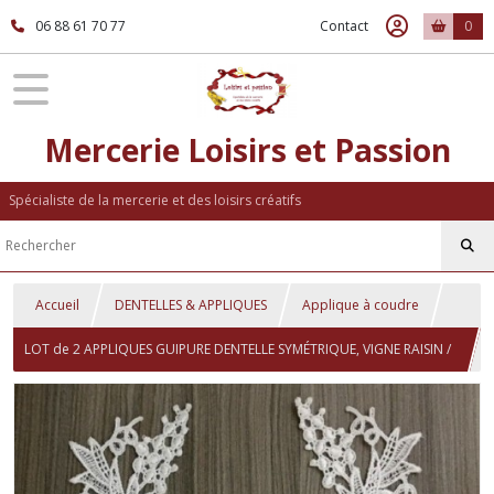
06 88 61 70 77
Contact
0
Mercerie Loisirs et Passion
Spécialiste de la mercerie et des loisirs créatifs
Accueil
DENTELLES & APPLIQUES
Applique à coudre
LOT de 2 APPLIQUES GUIPURE DENTELLE SYMÉTRIQUE, VIGNE RAISIN /
BLANC NACRÉ ** 13 x 24 cm ** à coudre - ACD110