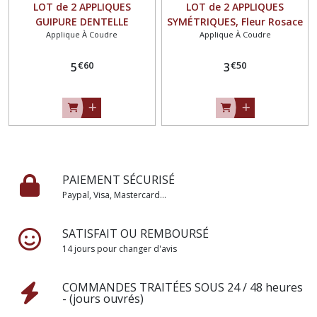
LOT de 2 APPLIQUES
LOT de 2 APPLIQUES
GUIPURE DENTELLE
SYMÉTRIQUES, Fleur Rosace
Applique À Coudre
Applique À Coudre
SYMÉTRIQUES, FLEUR / NOIR
/ NOIR ** 7 x 20,5 cm **
** 16 x 29 cm ** à coudre -
DENTELLE GUIPURE -
€
60
€
50
ACD111
5
ACD113
3
PAIEMENT SÉCURISÉ
Paypal, Visa, Mastercard...
SATISFAIT OU REMBOURSÉ
14 jours pour changer d'avis
COMMANDES TRAITÉES SOUS 24 / 48 heures
- (jours ouvrés)