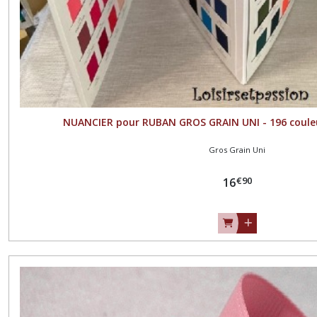
mm
(3)
Largeur
50
mm
(2)
NUANCIER pour RUBAN GROS GRAIN UNI - 196 coule
Afficher
Gros Grain Uni
les
€
90
résultats
16