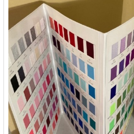
(1)
Largeur
10
mm
(137)
Largeur
19
mm
(2)
Largeur
28
mm
(1)
Largeur
38