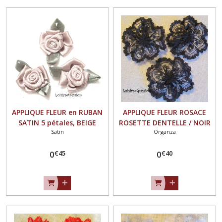
APPLIQUE FLEUR en RUBAN
APPLIQUE FLEUR ROSACE
SATIN 5 pétales, BEIGE
ROSETTE DENTELLE / NOIR
Satin
Organza
CLAIR, feuilles vertes ** 25
** 40 mm ** à coudre ou à
mm ** à coudre ou à coller,
coller, vendu à l'unité - F24
€
45
€
40
vendu à l'unité - F02
0
0