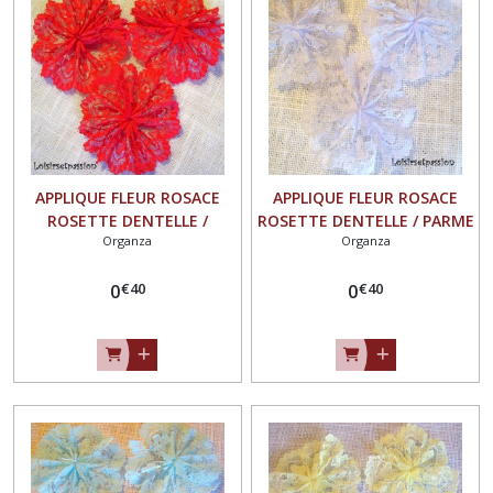
APPLIQUE FLEUR ROSACE
APPLIQUE FLEUR ROSACE
ROSETTE DENTELLE /
ROSETTE DENTELLE / PARME
Organza
Organza
ROUGE ** 40 mm ** à
** 40 mm ** à coudre ou à
coudre ou à coller, vendu à
coller, vendu à l'unité - F24
€
40
€
40
l'unité - F24
0
0