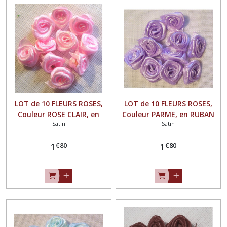
LOT de 10 FLEURS ROSES,
LOT de 10 FLEURS ROSES,
Couleur ROSE CLAIR, en
Couleur PARME, en RUBAN
Satin
Satin
RUBAN SATIN ** 15 mm **
SATIN ** 15 mm ** à
à coudre ou à coller - F08
coudre ou à coller - F08
€
80
€
80
1
1