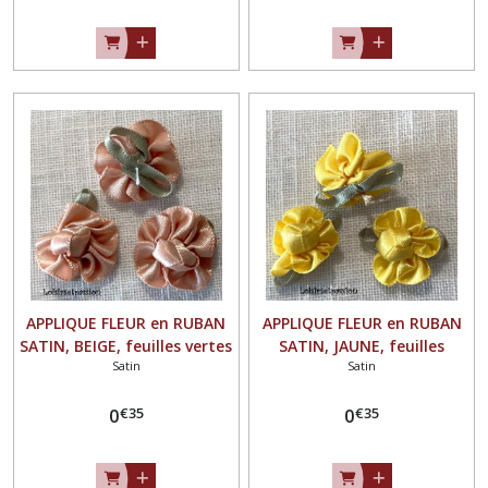
APPLIQUE FLEUR en RUBAN
APPLIQUE FLEUR en RUBAN
SATIN, BEIGE, feuilles vertes
SATIN, JAUNE, feuilles
Satin
Satin
** 25 mm ** à coudre ou à
vertes ** 25 mm ** à
coller, vendu à l'unité - F01
coudre ou à coller, vendu à
€
35
€
35
0
l'unité - F01
0