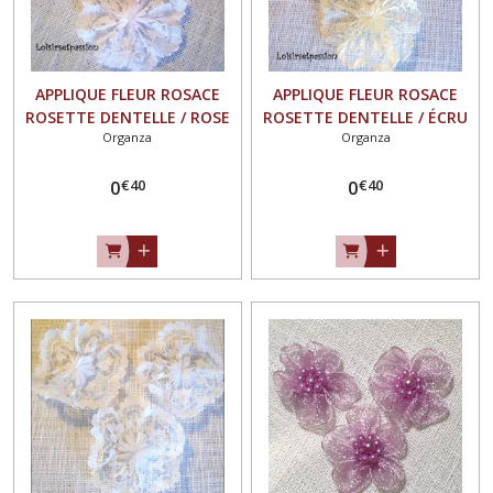
APPLIQUE FLEUR ROSACE
APPLIQUE FLEUR ROSACE
ROSETTE DENTELLE / ROSE
ROSETTE DENTELLE / ÉCRU
Organza
Organza
PÂLE ** 40 mm ** à coudre
** 40 mm ** à coudre ou à
ou à coller, vendu à l'unité -
coller, vendu à l'unité - F24
€
40
€
40
0
F24
0