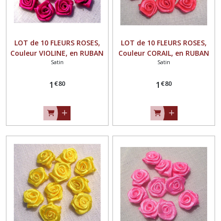
LOT de 10 FLEURS ROSES,
LOT de 10 FLEURS ROSES,
Couleur VIOLINE, en RUBAN
Couleur CORAIL, en RUBAN
Satin
Satin
SATIN ** 15 mm ** à
SATIN ** 15 mm ** à
coudre ou à coller - F08
coudre ou à coller - F08
€
80
€
80
1
1