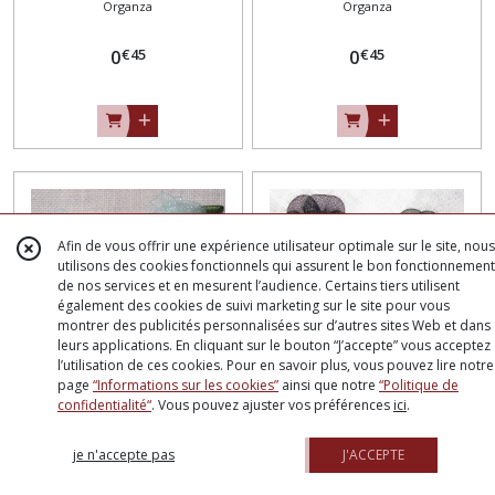
Organza
Organza
satin, perle bois / VERT
satin, perle bois / LILAS **
TILLEUL ** 30 mm ** à
30 mm ** à coudre ou à
€
45
€
45
coudre ou à coller, vendu à
0
coller, vendu à l'unité - F18
0
l'unité - F18
Afin de vous offrir une expérience utilisateur optimale sur le site, nous
utilisons des cookies fonctionnels qui assurent le bon fonctionnement
de nos services et en mesurent l’audience. Certains tiers utilisent
également des cookies de suivi marketing sur le site pour vous
montrer des publicités personnalisées sur d’autres sites Web et dans
leurs applications. En cliquant sur le bouton “J’accepte” vous acceptez
l’utilisation de ces cookies. Pour en savoir plus, vous pouvez lire notre
page
“Informations sur les cookies”
ainsi que notre
“Politique de
APPLIQUE FLEUR en Ruban
APPLIQUE FLEUR en Ruban
confidentialité“
. Vous pouvez ajuster vos préférences
ici
.
voile Organza et Feuille
voile Organza et Feuille
Organza
Organza
satin, perle bois / BLEU CIEL
satin, perle bois / NOIR **
je n'accepte pas
J'ACCEPTE
** 30 mm ** à coudre ou à
30 mm ** à coudre ou à