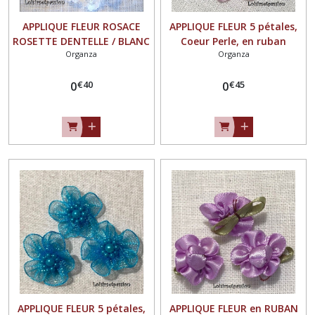
APPLIQUE FLEUR ROSACE
APPLIQUE FLEUR 5 pétales,
ROSETTE DENTELLE / BLANC
Coeur Perle, en ruban
Organza
Organza
** 40 mm ** à coudre ou à
organza irisé scintillant,
coller, vendu à l'unité - F24
PARME ** 30 mm ** à
€
40
€
45
0
coudre ou à coller, vendu à
0
l'unité - F06
APPLIQUE FLEUR 5 pétales,
APPLIQUE FLEUR en RUBAN