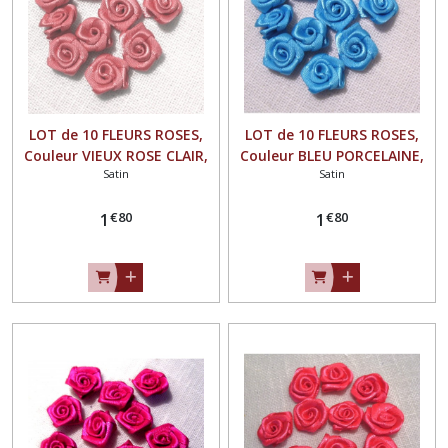
LOT de 10 FLEURS ROSES,
LOT de 10 FLEURS ROSES,
Couleur VIEUX ROSE CLAIR,
Couleur BLEU PORCELAINE,
Satin
Satin
en RUBAN SATIN ** 15 mm
en RUBAN SATIN ** 15 mm
** à coudre ou à coller - F08
** à coudre ou à coller - F08
€
80
€
80
1
1