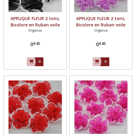
APPLIQUE FLEUR 2 tons,
APPLIQUE FLEUR 2 tons,
Bicolore en Ruban voile
Bicolore en Ruban voile
Organza
Organza
Organza / NOIR ** 30 mm
Organza / PARME ** 30 mm
** à coudre ou à coller,
** à coudre ou à coller,
€
45
€
45
vendu à l'unité - F17
0
vendu à l'unité - F17
0