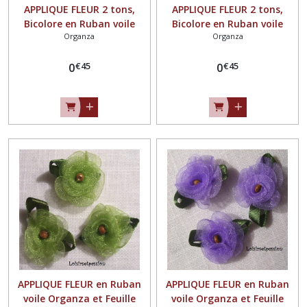
APPLIQUE FLEUR 2 tons,
APPLIQUE FLEUR 2 tons,
Bicolore en Ruban voile
Bicolore en Ruban voile
Organza
Organza
Organza / ROUGE ** 30 mm
Organza / FUCHSIA ** 30
** à coudre ou à coller,
mm ** à coudre ou à coller,
€
45
€
45
vendu à l'unité - F17
0
vendu à l'unité - F17
0
APPLIQUE FLEUR en Ruban
APPLIQUE FLEUR en Ruban
voile Organza et Feuille
voile Organza et Feuille