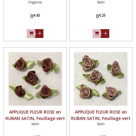
Organza
Satin
organza irisé scintillant,
/ VIOLINE ** 25 mm ** à
JAUNE ** 30 mm ** à
coudre ou à coller, vendu à
€
45
€
25
coudre ou à coller, vendu à
0
l'unité - F16
0
l'unité - F06
APPLIQUE FLEUR ROSE en
APPLIQUE FLEUR ROSE en
RUBAN SATIN, Feuillage vert
RUBAN SATIN, Feuillage vert
Satin
Satin
/ MARRON ** 25 mm ** à
/ BEIGE ** 25 mm ** à
coudre ou à coller, vendu à
coudre ou à coller, vendu à