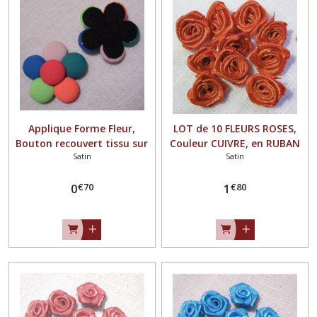
Tissu
(42)
Laine
(29)
Applique Forme Fleur,
LOT de 10 FLEURS ROSES,
Bouton recouvert tissu sur
Couleur CUIVRE, en RUBAN
Afficher
Satin
Satin
Feutrine, 4 cm,Vendu à
SATIN ** 15 mm ** à
les
l'unité, Customisation
coudre ou à coller - F08
résultats
€
70
€
80
Barrette, bijou...
0
1