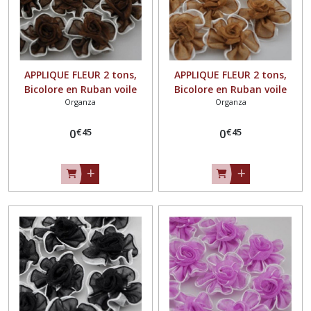
APPLIQUE FLEUR 2 tons,
APPLIQUE FLEUR 2 tons,
Bicolore en Ruban voile
Bicolore en Ruban voile
Organza
Organza
Organza / CHOCOLAT ** 30
Organza / MARRON ** 30
mm ** à coudre ou à coller,
mm ** à coudre ou à coller,
€
45
€
45
vendu à l'unité - F17
0
vendu à l'unité - F17
0