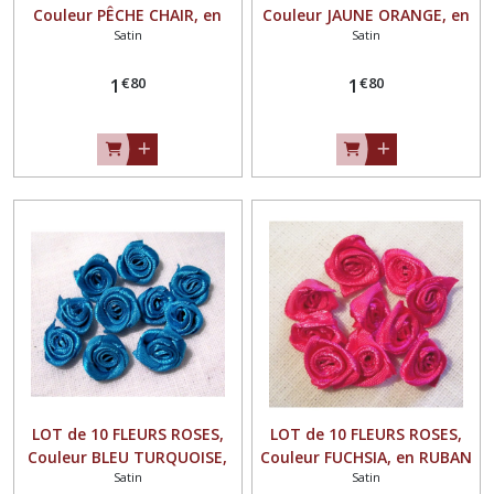
Couleur PÊCHE CHAIR, en
Couleur JAUNE ORANGE, en
Satin
Satin
RUBAN SATIN ** 15 mm **
RUBAN SATIN ** 15 mm **
à coudre ou à coller - F08
à coudre ou à coller - F08
€
80
€
80
1
1
LOT de 10 FLEURS ROSES,
LOT de 10 FLEURS ROSES,
Couleur BLEU TURQUOISE,
Couleur FUCHSIA, en RUBAN
Satin
Satin
en RUBAN SATIN ** 15 mm
SATIN ** 15 mm ** à