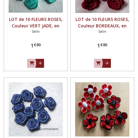
LOT de 10 FLEURS ROSES,
LOT de 10 FLEURS ROSES,
Couleur VERT JADE, en
Couleur BORDEAUX, en
Satin
Satin
RUBAN SATIN ** 15 mm **
RUBAN SATIN ** 15 mm **
à coudre ou à coller - F08
à coudre ou à coller - F08
€
80
€
80
1
1