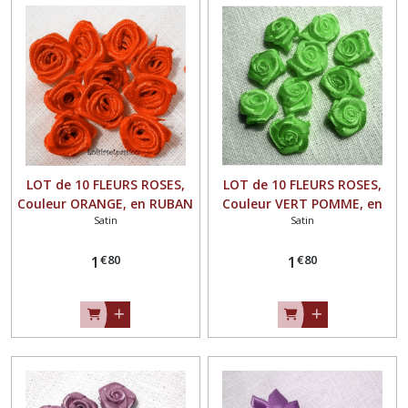
LOT de 10 FLEURS ROSES,
LOT de 10 FLEURS ROSES,
Couleur ORANGE, en RUBAN
Couleur VERT POMME, en
Satin
Satin
SATIN ** 15 mm ** à
RUBAN SATIN ** 15 mm **
coudre ou à coller - F08
à coudre ou à coller - F08
€
80
€
80
1
1