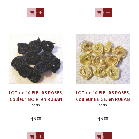
LOT de 10 FLEURS ROSES,
LOT de 10 FLEURS ROSES,
Couleur NOIR, en RUBAN
Couleur BEIGE, en RUBAN
Satin
Satin
SATIN ** 15 mm ** à
SATIN ** 15 mm ** à
coudre ou à coller - F08
coudre ou à coller - F08
€
80
€
80
1
1