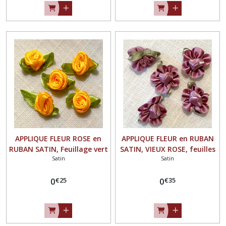
APPLIQUE FLEUR ROSE en
APPLIQUE FLEUR en RUBAN
RUBAN SATIN, Feuillage vert
SATIN, VIEUX ROSE, feuilles
Satin
Satin
/ JAUNE TOURNESOL ** 25
vertes ** 25 mm ** à
mm ** à coudre ou à coller,
coudre ou à coller, vendu à
€
25
€
35
vendu à l'unité - F16
0
l'unité - F01
0