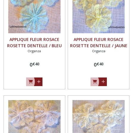
APPLIQUE FLEUR ROSACE
APPLIQUE FLEUR ROSACE
ROSETTE DENTELLE / BLEU
ROSETTE DENTELLE / JAUNE
Organza
Organza
CIEL ** 40 mm ** à coudre
PÂLE ** 40 mm ** à coudre
ou à coller, vendu à l'unité -
ou à coller, vendu à l'unité -
€
40
€
40
0
F24
0
F24