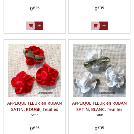
coudre ou à coller, vendu à
coller, vendu à l'unité - F01
€
35
€
35
l'unité - F01
0
0
APPLIQUE FLEUR en RUBAN
APPLIQUE FLEUR en RUBAN
SATIN, ROUGE, feuilles
SATIN, BLANC, feuilles
Satin
Satin
vertes ** 25 mm ** à
vertes ** 25 mm ** à
coudre ou à coller, vendu à
coudre ou à coller, vendu à
€
35
€
35
l'unité - F01
0
l'unité - F01
0