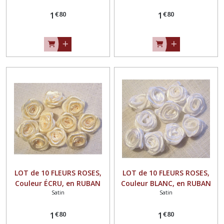
** à coudre ou à coller - F08
coudre ou à coller - F08
€
80
€
80
1
1
LOT de 10 FLEURS ROSES,
LOT de 10 FLEURS ROSES,
Couleur ÉCRU, en RUBAN
Couleur BLANC, en RUBAN
Satin
Satin
SATIN ** 15 mm ** à
SATIN ** 15 mm ** à
coudre ou à coller - F08
coudre ou à coller - F08
€
80
€
80
1
1