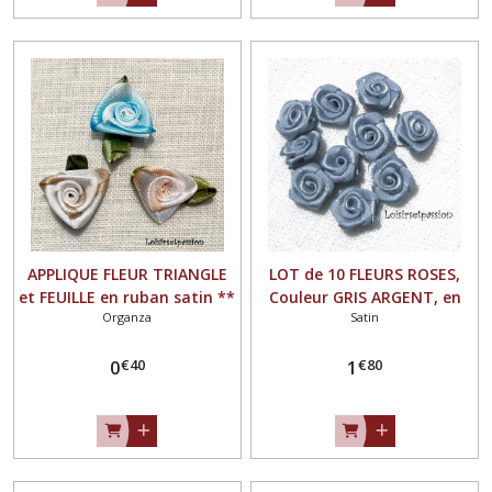
APPLIQUE FLEUR TRIANGLE
LOT de 10 FLEURS ROSES,
et FEUILLE en ruban satin **
Couleur GRIS ARGENT, en
Organza
Satin
20 x 30 mm ** à coudre ou
RUBAN SATIN ** 15 mm **
à coller, au choix, vendu à
à coudre ou à coller - F08
€
40
€
80
l'unité - F22
0
1