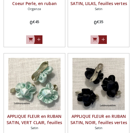
Coeur Perle, en ruban
SATIN, LILAS, feuilles vertes
Organza
Satin
organza irisé scintillant,
** 25 mm ** à coudre ou à
BLEU TURQUOISE ** 30 mm
coller, vendu à l'unité - F01
€
45
€
35
** à coudre ou à coller,
0
0
vendu à l'unité - F06
APPLIQUE FLEUR en RUBAN
APPLIQUE FLEUR en RUBAN
SATIN, VERT CLAIR, feuilles
SATIN, NOIR, feuilles vertes
Satin
Satin
vertes ** 25 mm ** à
** 25 mm ** à coudre ou à