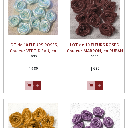
LOT de 10 FLEURS ROSES,
LOT de 10 FLEURS ROSES,
Couleur VERT D'EAU, en
Couleur MARRON, en RUBAN
Satin
Satin
RUBAN SATIN ** 15 mm **
SATIN ** 15 mm ** à
à coudre ou à coller - F08
coudre ou à coller - F08
€
80
€
80
1
1