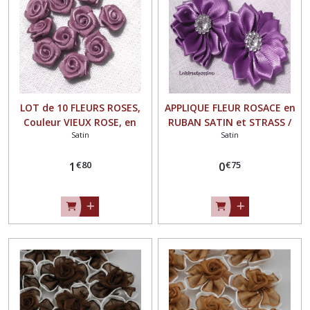
LOT de 10 FLEURS ROSES,
APPLIQUE FLEUR ROSACE en
Couleur VIEUX ROSE, en
RUBAN SATIN et STRASS /
Satin
Satin
RUBAN SATIN ** 15 mm **
AMÉTHYSTE ** 40 mm ** à
à coudre ou à coller - F08
coudre ou à coller, vendu à
€
80
€
75
1
l'unité - F07
0