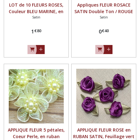
LOT de 10 FLEURS ROSES,
Appliques FLEUR ROSACE
Couleur BLEU MARINE, en
SATIN Double Ton / ROUGE
Satin
Satin
RUBAN SATIN ** 15 mm **
BLANC NOIR ** 25 mm ** à
à coudre ou à coller - F08
coudre ou à coller, vendu à
€
80
€
40
1
l'unité - F27
0
APPLIQUE FLEUR 5 pétales,
APPLIQUE FLEUR ROSE en
Coeur Perle, en ruban
RUBAN SATIN, Feuillage vert