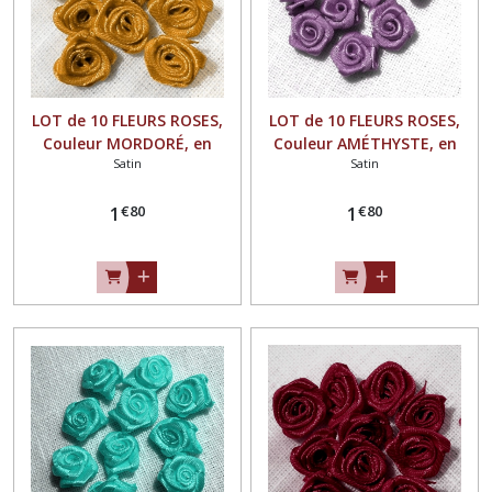
LOT de 10 FLEURS ROSES,
LOT de 10 FLEURS ROSES,
Couleur MORDORÉ, en
Couleur AMÉTHYSTE, en
Satin
Satin
RUBAN SATIN ** 15 mm **
RUBAN SATIN ** 15 mm **
à coudre ou à coller - F08
à coudre ou à coller - F08
€
80
€
80
1
1