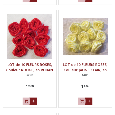
LOT de 10 FLEURS ROSES,
LOT de 10 FLEURS ROSES,
Couleur ROUGE, en RUBAN
Couleur JAUNE CLAIR, en
Satin
Satin
SATIN ** 15 mm ** à
RUBAN SATIN ** 15 mm **
coudre ou à coller - F08
à coudre ou à coller - F08
€
80
€
80
1
1