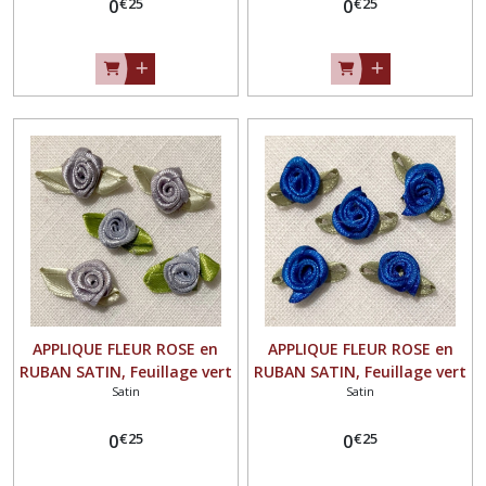
€
25
€
25
l'unité - F16
0
l'unité - F16
0
APPLIQUE FLEUR ROSE en
APPLIQUE FLEUR ROSE en
RUBAN SATIN, Feuillage vert
RUBAN SATIN, Feuillage vert
Satin
Satin
/ GRIS ** 25 mm ** à coudre
/ BLEU ROI ** 25 mm ** à
ou à coller, vendu à l'unité -
coudre ou à coller, vendu à
€
25
€
25
0
F16
l'unité - F16
0