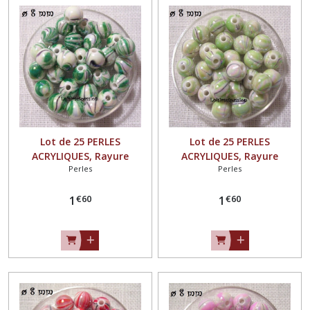
Lot de 25 PERLES
Lot de 25 PERLES
ACRYLIQUES, Rayure
ACRYLIQUES, Rayure
Perles
Perles
marbré, VERT ** 8 mm **
marbré, VERT PASTEL ** 8
PA02
mm ** PA02
€
60
€
60
1
1