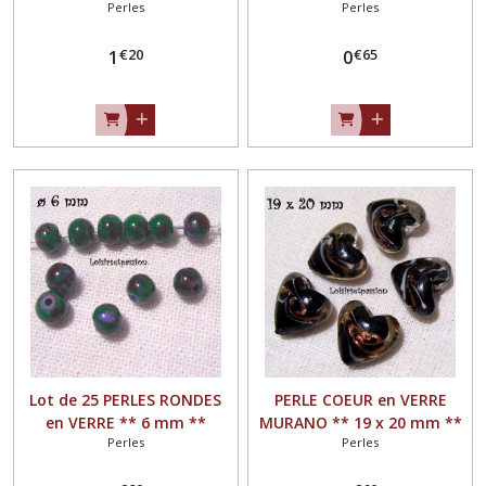
Perles
Perles
** 16 x 12 mm ** blanc
** 10 mm ** bicolore Jaune
rouge filet jaune - PV07
Orange - PV06
€
20
€
65
1
0
Lot de 25 PERLES RONDES
PERLE COEUR en VERRE
en VERRE ** 6 mm **
MURANO ** 19 x 20 mm **
Perles
Perles
Marbré Vert Sapin Rosé -
Noir Filament Blanc et
PV05
Doré, Vendu à l'unité - PV04