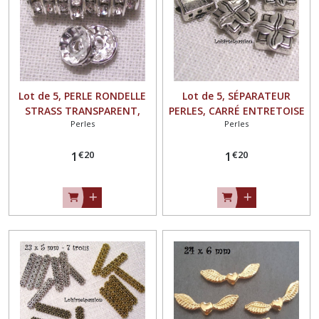
Lot de 5, PERLE RONDELLE
Lot de 5, SÉPARATEUR
STRASS TRANSPARENT,
PERLES, CARRÉ ENTRETOISE
Perles
Perles
Intercalaire Séparateur
ARGENTÉ, Fleur, Multi rangs
ARGENTÉ ** 10 mm **
3 trous ** 10 x 10 mm **
€
20
€
20
PM10
1
PM08
1