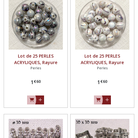
Lot de 25 PERLES
Lot de 25 PERLES
ACRYLIQUES, Rayure
ACRYLIQUES, Rayure
Perles
Perles
marbré, VERT de GRIS ** 8
marbré, BLANC CRÈME ** 8
mm ** PA02
mm ** PA02
€
60
€
60
1
1