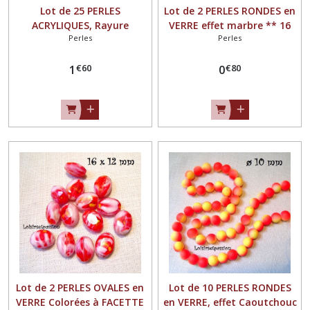
Lot de 25 PERLES
Lot de 2 PERLES RONDES en
ACRYLIQUES, Rayure
VERRE effet marbre ** 16
Perles
Perles
marbré, BLEU ** 8 mm **
mm ** Jaune marbré de
PA02
gris - PV08
€
60
€
80
1
0
Lot de 2 PERLES OVALES en
Lot de 10 PERLES RONDES
VERRE Colorées à FACETTE
en VERRE, effet Caoutchouc