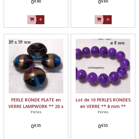
€
80
€
60
0
0
PERLE RONDE PLATE en
Lot de 10 PERLES RONDES
VERRE LAMPWORK ** 20 x
en VERRE ** 8 mm **
Perles
Perles
10 mm ** Bleu Marron
Marbré bicolore Violet
Doré, Vendu à l'unité - PV03
Mauve - PV02
€
35
€
55
0
0