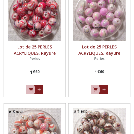
Lot de 25 PERLES
Lot de 25 PERLES
ACRYLIQUES, Rayure
ACRYLIQUES, Rayure
Perles
Perles
marbré, ROUGE ** 8 mm **
marbré, ROSE ** 8 mm **
PA02
PA02
€
60
€
60
1
1