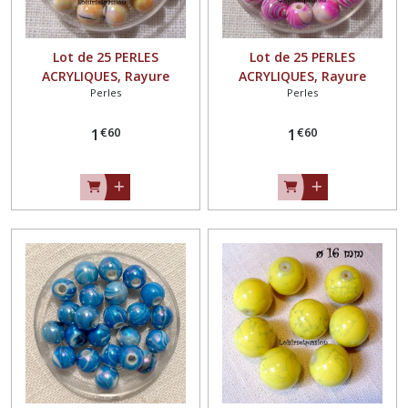
Lot de 25 PERLES
Lot de 25 PERLES
ACRYLIQUES, Rayure
ACRYLIQUES, Rayure
Perles
Perles
marbré, JAUNE AMBRE ** 8
marbré, FUCHSIA ** 8 mm
mm ** PA02
** PA02
€
60
€
60
1
1