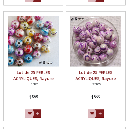
Lot de 25 PERLES
Lot de 25 PERLES
ACRYLIQUES, Rayure
ACRYLIQUES, Rayure
Perles
Perles
marbré, MULTICOLORE ** 8
marbré, VIOLINE ** 8 mm
mm ** PA02
** PA02
€
60
€
60
1
1