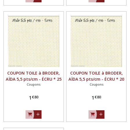
COUPON TOILE à BRODER,
COUPON TOILE à BRODER,
AÏDA 5,5 pts/cm - ÉCRU * 25
AÏDA 5,5 pts/cm - ÉCRU * 20
Coupons
Coupons
x 40 cm *
x 50 cm *
€
80
€
80
1
1