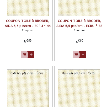
COUPON TOILE à BRODER,
COUPON TOILE à BRODER,
AÏDA 5,5 pts/cm - ÉCRU * 44
AÏDA 5,5 pts/cm - ÉCRU * 38
Coupons
Coupons
x 88 cm *
x 38 cm *
€
95
€
60
6
2