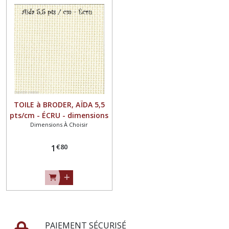
TOILE à BRODER, AÏDA 5,5
pts/cm - ÉCRU - dimensions
Dimensions À Choisir
au choix par multiple de **
40 x 25 cm **
€
80
1
PAIEMENT SÉCURISÉ