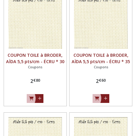
Dimensions
à
choisir
(1)
Afficher
COUPON TOILE à BRODER,
COUPON TOILE à BRODER,
les
AÏDA 5,5 pts/cm - ÉCRU * 30
AÏDA 5,5 pts/cm - ÉCRU * 35
résultats
Coupons
Coupons
x 50 cm *
x 40 cm *
€
80
€
60
2
2