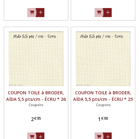
COUPON TOILE à BRODER,
COUPON TOILE à BRODER,
AÏDA 5,5 pts/cm - ÉCRU * 26
AÏDA 5,5 pts/cm - ÉCRU * 25
Coupons
Coupons
x 63 cm *
x 42 cm *
€
95
€
90
2
1