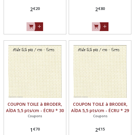
€
20
€
80
2
2
COUPON TOILE à BRODER,
COUPON TOILE à BRODER,
AÏDA 5,5 pts/cm - ÉCRU * 30
AÏDA 5,5 pts/cm - ÉCRU * 29
Coupons
Coupons
x 32 cm *
x 41 cm *
€
70
€
15
1
2