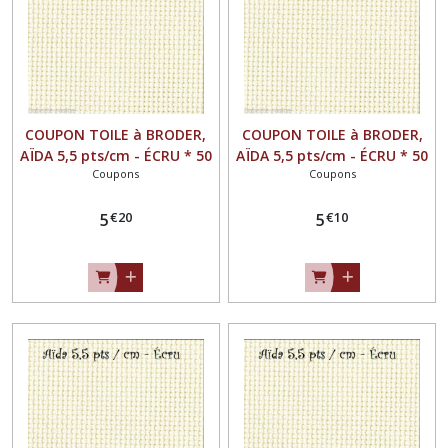
COUPON TOILE à BRODER,
COUPON TOILE à BRODER,
AÏDA 5,5 pts/cm - ÉCRU * 50
AÏDA 5,5 pts/cm - ÉCRU * 50
Coupons
Coupons
x 58 cm *
x 57 cm *
€
20
€
10
5
5