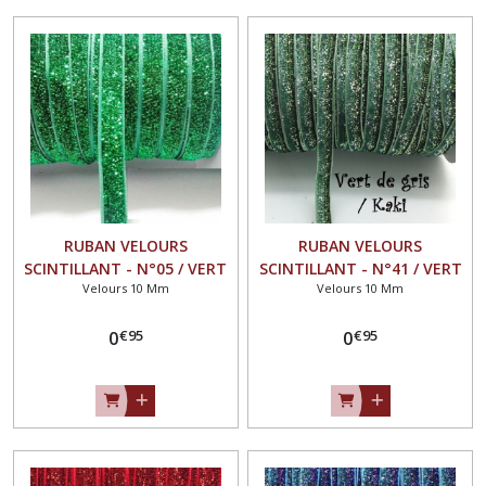
RUBAN VELOURS
RUBAN VELOURS
SCINTILLANT - N°05 / VERT
SCINTILLANT - N°41 / VERT
Velours 10 Mm
Velours 10 Mm
PRÉ ** 10 mm ** GALON
de GRIS KAKI ** 10 mm **
PAILLETTE GLITTER - Vendu
GALON PAILLETTE GLITTER -
€
95
€
95
au mètre
0
Vendu au mètre
0