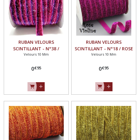
RUBAN VELOURS
RUBAN VELOURS
SCINTILLANT - N°38 /
SCINTILLANT - N°18 / ROSE
Velours 10 Mm
Velours 10 Mm
FUCHSIA BLEU ** 10 mm **
VIOLINE ** 10 mm **
GALON PAILLETTE GLITTER -
GALON PAILLETTE GLITTER -
€
95
€
95
Vendu au mètre
0
Vendu au mètre
0