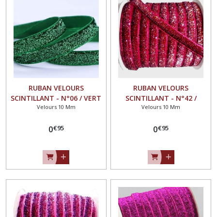
25
mm
(7)
Afficher
les
résultats
RUBAN VELOURS
RUBAN VELOURS
SCINTILLANT - N°06 / VERT
SCINTILLANT - N°42 /
Velours 10 Mm
Velours 10 Mm
SAPIN ** 10 mm ** GALON
ROUGE CUIVRE VIOLET ** 10
PAILLETTE GLITTER - Vendu
mm ** GALON PAILLETTE
€
95
€
95
au mètre
0
GLITTER - Vendu au mètre
0