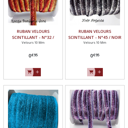
RUBAN VELOURS
RUBAN VELOURS
SCINTILLANT - N°32 /
SCINTILLANT - N°45 / NOIR
Velours 10 Mm
Velours 10 Mm
ROUGE BORDEAUX DORÉ **
ARGENTÉ ** 10 mm **
10 mm ** GALON PAILLETTE
GALON PAILLETTE GLITTER -
€
95
€
95
GLITTER - Vendu au mètre
0
Vendu au mètre
0