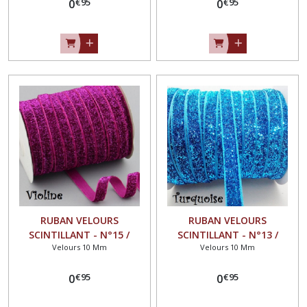
€
95
€
95
au mètre
0
Vendu au mètre
0
RUBAN VELOURS
RUBAN VELOURS
SCINTILLANT - N°15 /
SCINTILLANT - N°13 /
Velours 10 Mm
Velours 10 Mm
VIOLINE ** 10 mm **
TURQUOISE ** 10 mm **
GALON PAILLETTE GLITTER -
GALON PAILLETTE GLITTER -
€
95
€
95
Vendu au mètre
0
Vendu au mètre
0