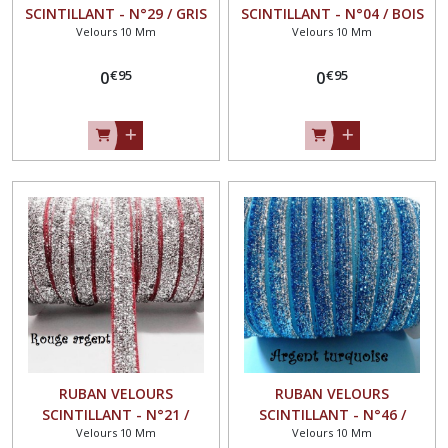
SCINTILLANT - N°29 / GRIS
SCINTILLANT - N°04 / BOIS
Velours 10 Mm
Velours 10 Mm
SCINTILLANT ** 10 mm **
de ROSE ** 10 mm **
GALON PAILLETTE GLITTER -
GALON PAILLETTE GLITTER -
€
95
€
95
Vendu au mètre
0
Vendu au mètre
0
RUBAN VELOURS
RUBAN VELOURS
SCINTILLANT - N°21 /
SCINTILLANT - N°46 /
Velours 10 Mm
Velours 10 Mm
ROUGE ARGENT ** 10 mm
ARGENT TURQUOISE ** 10