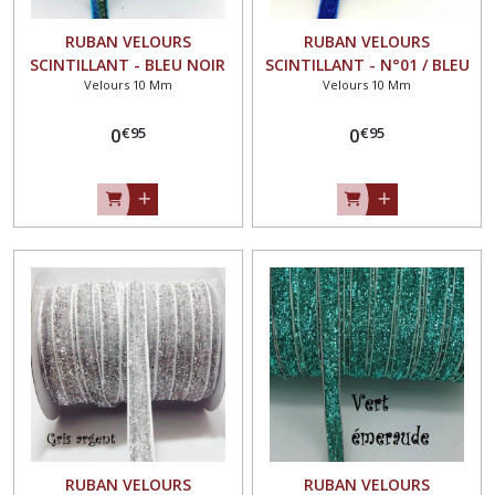
RUBAN VELOURS
RUBAN VELOURS
SCINTILLANT - BLEU NOIR
SCINTILLANT - N°01 / BLEU
Velours 10 Mm
Velours 10 Mm
DORÉ ** 10 mm ** GALON
ROI ** 10 mm ** GALON
PAILLETTE GLITTER - Vendu
PAILLETTE GLITTER - Vendu
€
95
€
95
au mètre
0
au mètre
0
RUBAN VELOURS
RUBAN VELOURS