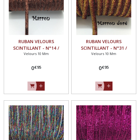
RUBAN VELOURS
RUBAN VELOURS
SCINTILLANT - N°14 /
SCINTILLANT - N°31 /
Velours 10 Mm
Velours 10 Mm
MARRON ** 10 mm **
MARRON DORÉ ** 10 mm **
GALON PAILLETTE GLITTER -
GALON PAILLETTE GLITTER -
€
95
€
95
Vendu au mètre
0
Vendu au mètre
0