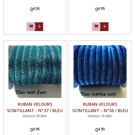
** GALON PAILLETTE
mm ** GALON PAILLETTE
€
95
€
95
GLITTER - Vendu au mètre
0
GLITTER - Vendu au mètre
0
RUBAN VELOURS
RUBAN VELOURS
SCINTILLANT - N°37 / BLEU
SCINTILLANT - N°36 / BLEU
Velours 10 Mm
Velours 10 Mm
VERT D'EAU ** 10 mm **
MARINE NOIR ** 10 mm **
GALON PAILLETTE GLITTER -
GALON PAILLETTE GLITTER -
€
95
€
95
Vendu au mètre
0
Vendu au mètre
0