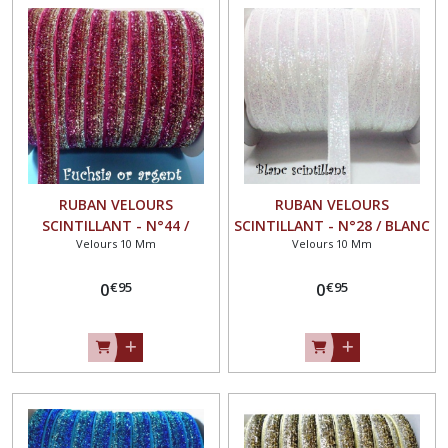
RUBAN VELOURS
RUBAN VELOURS
SCINTILLANT - N°44 /
SCINTILLANT - N°28 / BLANC
Velours 10 Mm
Velours 10 Mm
FUCHSIA OR ARGENT ** 10
SCINTILLANT ** 10 mm **
mm ** GALON PAILLETTE
GALON PAILLETTE GLITTER -
€
95
€
95
GLITTER - Vendu au mètre
0
Vendu au mètre
0