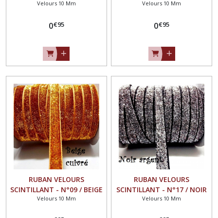
Velours 10 Mm
Velours 10 Mm
ROUGE CARMIN ** 10 mm
MAUVE ** 10 mm ** GALON
** GALON PAILLETTE
PAILLETTE GLITTER - Vendu
€
95
€
95
GLITTER - Vendu au mètre
0
au mètre
0
RUBAN VELOURS
RUBAN VELOURS
SCINTILLANT - N°09 / BEIGE
SCINTILLANT - N°17 / NOIR
Velours 10 Mm
Velours 10 Mm
CUIVRÉ ** 10 mm ** GALON
ARGENT ** 10 mm **
PAILLETTE GLITTER - Vendu
GALON PAILLETTE GLITTER -