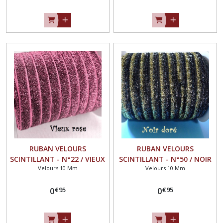
RUBAN VELOURS
RUBAN VELOURS
SCINTILLANT - N°22 / VIEUX
SCINTILLANT - N°50 / NOIR
Velours 10 Mm
Velours 10 Mm
ROSE ** 10 mm ** GALON
DORÉ ** 10 mm ** GALON
PAILLETTE GLITTER - Vendu
PAILLETTE GLITTER - Vendu
€
95
€
95
au mètre
0
au mètre
0