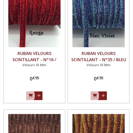
RUBAN VELOURS
RUBAN VELOURS
SCINTILLANT - N°16 /
SCINTILLANT - N°35 / BLEU
Velours 10 Mm
Velours 10 Mm
ROUGE ** 10 mm ** GALON
VIOLET ** 10 mm ** GALON
PAILLETTE GLITTER - Vendu
PAILLETTE GLITTER - Vendu
€
95
€
95
au mètre
0
au mètre
0