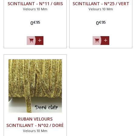
SCINTILLANT - N°11 / GRIS
SCINTILLANT - N°25 / VERT
Velours 10 Mm
Velours 10 Mm
ARGENT ** 10 mm **
ÉMERAUDE ** 10 mm **
GALON PAILLETTE GLITTER -
GALON PAILLETTE GLITTER -
€
95
€
95
Vendu au mètre
0
Vendu au mètre
0
RUBAN VELOURS
SCINTILLANT - N°02 / DORÉ
Velours 10 Mm
CLAIR ** 10 mm ** GALON