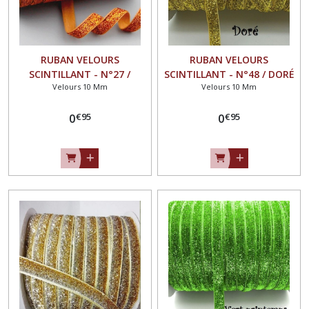
RUBAN VELOURS
RUBAN VELOURS
SCINTILLANT - N°27 /
SCINTILLANT - N°48 / DORÉ
Velours 10 Mm
Velours 10 Mm
CUIVRE ** 10 mm ** GALON
** 10 mm ** GALON
PAILLETTE GLITTER - Vendu
PAILLETTE GLITTER - Vendu
€
95
€
95
au mètre
0
au mètre
0