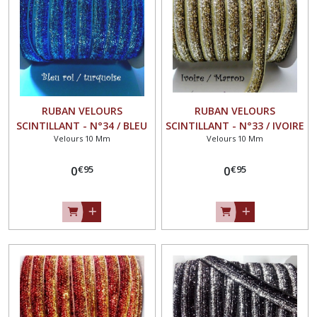
RUBAN VELOURS
RUBAN VELOURS
SCINTILLANT - N°34 / BLEU
SCINTILLANT - N°33 / IVOIRE
Velours 10 Mm
Velours 10 Mm
ROI TURQUOISE ** 10 mm
MARRON ** 10 mm **
** GALON PAILLETTE
GALON PAILLETTE GLITTER -
€
95
€
95
GLITTER - Vendu au mètre
0
Vendu au mètre
0