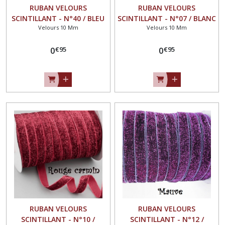
RUBAN VELOURS
RUBAN VELOURS
SCINTILLANT - N°40 / BLEU
SCINTILLANT - N°07 / BLANC
Velours 10 Mm
Velours 10 Mm
ROI MORDORÉ ** 10 mm **
** 10 mm ** GALON
GALON PAILLETTE GLITTER -
PAILLETTE GLITTER - Vendu
€
95
€
95
Vendu au mètre
0
au mètre
0
RUBAN VELOURS
RUBAN VELOURS
SCINTILLANT - N°10 /
SCINTILLANT - N°12 /