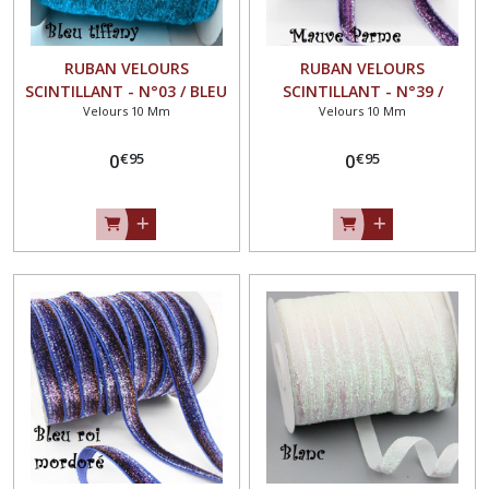
RUBAN VELOURS
RUBAN VELOURS
SCINTILLANT - N°03 / BLEU
SCINTILLANT - N°39 /
Velours 10 Mm
Velours 10 Mm
TIFFANY ** 10 mm **
MAUVE PARME ** 10 mm **
GALON PAILLETTE GLITTER -
GALON PAILLETTE GLITTER -
€
95
€
95
Vendu au mètre
0
Vendu au mètre
0