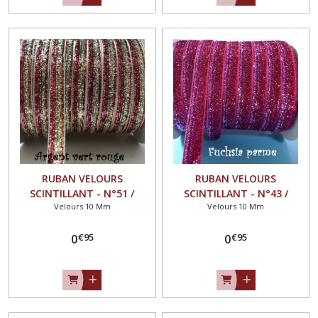
RUBAN VELOURS
RUBAN VELOURS
SCINTILLANT - N°51 /
SCINTILLANT - N°43 /
Velours 10 Mm
Velours 10 Mm
ARGENT VERT ROUGE ** 10
FUCHSIA PARME ** 10 mm
mm ** GALON PAILLETTE
** GALON PAILLETTE
€
95
€
95
GLITTER - Vendu au mètre
0
GLITTER - Vendu au mètre
0