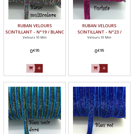
RUBAN VELOURS
RUBAN VELOURS
SCINTILLANT - N°19 / BLANC
SCINTILLANT - N°23 /
Velours 10 Mm
Velours 10 Mm
MULTICOLORE ** 10 mm **
FUCHSIA ** 10 mm **
GALON PAILLETTE GLITTER -
GALON PAILLETTE GLITTER -
€
95
€
95
Vendu au mètre
0
Vendu au mètre
0