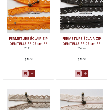
FERMETURE ÉCLAIR ZIP
FERMETURE ÉCLAIR ZIP
DENTELLE ** 25 cm **
DENTELLE ** 25 cm **
25 Cm
25 Cm
JAUNE ORANGE - Non
MARRON - Non séparable
séparable
€
70
€
70
1
1