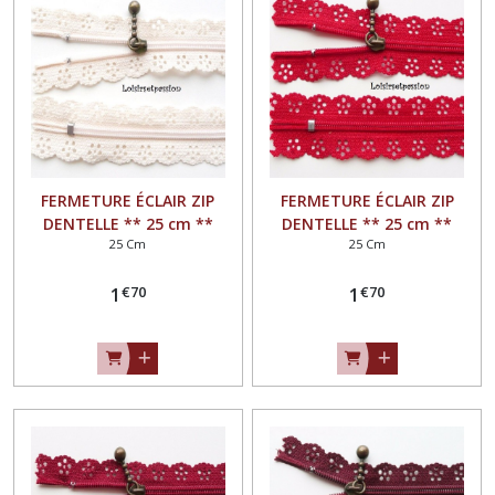
30
cm
(32)
35
cm
(25)
FERMETURE ÉCLAIR ZIP
FERMETURE ÉCLAIR ZIP
50
DENTELLE ** 25 cm **
DENTELLE ** 25 cm **
cm
25 Cm
25 Cm
BLANC CRÈME - Non
ROUGE - Non séparable
(26)
séparable
€
70
€
70
1
1
Afficher
les
résultats