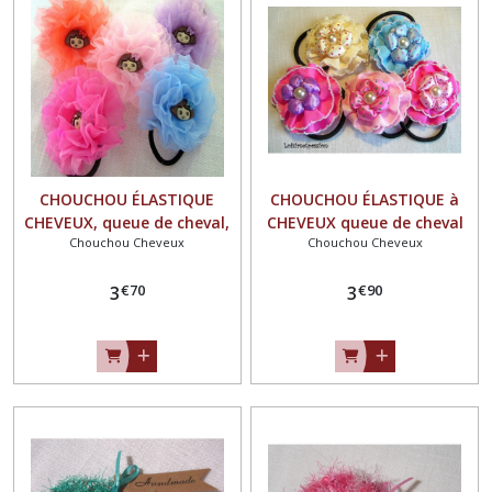
CHOUCHOU ÉLASTIQUE
CHOUCHOU ÉLASTIQUE à
CHEVEUX, queue de cheval,
CHEVEUX queue de cheval
Chouchou Cheveux
Chouchou Cheveux
Fleur rosace en voile
ROSACE PARLE - ROSE,
mousseline, résine visage
FRAISE, BLEU, ÉCRU ** 7 cm
€
70
€
90
fille ** 8 cm ** Fait main -
3
** CH01
3
CH17