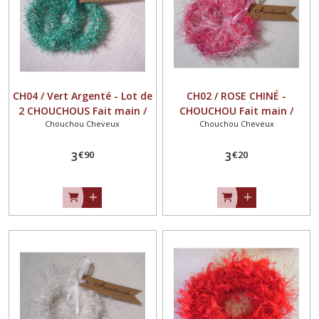
CH04 / Vert Argenté - Lot de
CH02 / ROSE CHINÉ -
2 CHOUCHOUS Fait main /
CHOUCHOU Fait main /
Chouchou Cheveux
Chouchou Cheveux
LAINE FANTAISIE CROCHET /
LAINE FANTAISIE CROCHET /
ÉLASTIQUE CHEVEUX queue
ÉLASTIQUE CHEVEUX queue
€
90
€
20
de cheval
3
de cheval
3