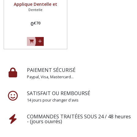
Applique Dentelle et
Dentelle
organza plumetis ** 4,5 x 4
cm ** à coudre, Mariage
€
70
couture barrette - Vendu à
0
l'unité - N°04
PAIEMENT SÉCURISÉ
Paypal, Visa, Mastercard...
SATISFAIT OU REMBOURSÉ
14 jours pour changer d'avis
COMMANDES TRAITÉES SOUS 24 / 48 heures
- (jours ouvrés)