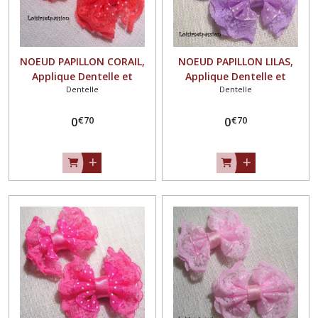
NOEUD PAPILLON CORAIL,
NOEUD PAPILLON LILAS,
Applique Dentelle et
Applique Dentelle et
Dentelle
Dentelle
organza plumetis ** 4,5 x 4
organza plumetis ** 4,5 x 4
cm ** à coudre, Mariage
cm ** à coudre, Mariage
€
70
€
70
couture barrette - Vendu à
0
couture barrette - Vendu à
0
l'unité - N°04
l'unité - N°04