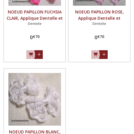
NOEUD PAPILLON FUCHSIA
NOEUD PAPILLON ROSE,
CLAIR, Applique Dentelle et
Applique Dentelle et
Dentelle
Dentelle
organza plumetis ** 4,5 x 4
organza plumetis ** 4,5 x 4
cm ** à coudre, Mariage
cm ** à coudre, Mariage
€
70
€
70
couture barrette - Vendu à
0
couture barrette - Vendu à
0
l'unité - N°04
l'unité - N°04
NOEUD PAPILLON BLANC,