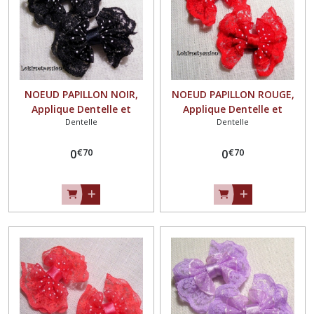
NOEUD PAPILLON NOIR,
NOEUD PAPILLON ROUGE,
Applique Dentelle et
Applique Dentelle et
Dentelle
Dentelle
organza plumetis ** 4,5 x 4
organza plumetis ** 4,5 x 4
cm ** à coudre, Mariage
cm ** à coudre, Mariage
€
70
€
70
couture barrette - Vendu à
0
couture barrette - Vendu à
0
l'unité - N°04
l'unité - N°04