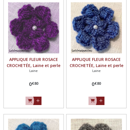
APPLIQUE FLEUR ROSACE
APPLIQUE FLEUR ROSACE
CROCHETÉE, Laine et perle
CROCHETÉE, Laine et perle
Laine
Laine
nacrée / VIOLET ** 4,5 / 5
nacrée / BLEU JEAN ** 4,5 / 5
cm ** Fait main - à coudre
cm ** Fait main - à coudre
€
80
€
80
ou à coller, vendu à l'unité -
0
ou à coller, vendu à l'unité -
0
F21
F21