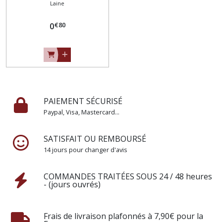
Laine
nacrée / BLANC ** 4,5 / 5 cm
** Fait main - à coudre ou à
€
80
coller, vendu à l'unité - F21
0
PAIEMENT SÉCURISÉ
Paypal, Visa, Mastercard...
SATISFAIT OU REMBOURSÉ
14 jours pour changer d'avis
COMMANDES TRAITÉES SOUS 24 / 48 heures
- (jours ouvrés)
Frais de livraison plafonnés à 7,90€ pour la