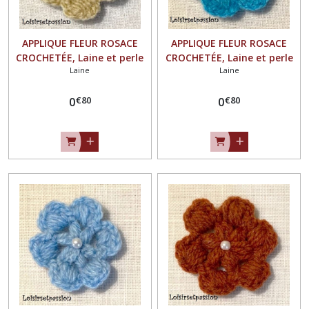
APPLIQUE FLEUR ROSACE
APPLIQUE FLEUR ROSACE
CROCHETÉE, Laine et perle
CROCHETÉE, Laine et perle
Laine
Laine
nacrée / BEIGE ** 4,5 / 5 cm
nacrée / TURQUOISE ** 4,5 /
** Fait main - à coudre ou à
5 cm ** Fait main - à
€
80
€
80
coller, vendu à l'unité - F21
0
coudre ou à coller, vendu à
0
l'unité - F21