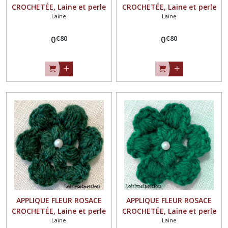
CROCHETÉE, Laine et perle
CROCHETÉE, Laine et perle
Laine
Laine
nacrée / NOIR ** 4,5 / 5 cm
nacrée / JAUNE OCRE ** 4,5 /
** Fait main - à coudre ou à
5 cm ** Fait main - à
€
80
€
80
coller, vendu à l'unité - F21
0
coudre ou à coller, vendu à
0
l'unité - F21
APPLIQUE FLEUR ROSACE
APPLIQUE FLEUR ROSACE
CROCHETÉE, Laine et perle
CROCHETÉE, Laine et perle
Laine
Laine
nacrée / VERT FORÊT ** 4,5
nacrée / VERT SAPIN ** 4,5 /