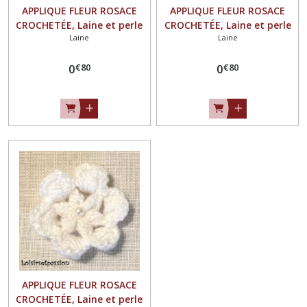
APPLIQUE FLEUR ROSACE
APPLIQUE FLEUR ROSACE
CROCHETÉE, Laine et perle
CROCHETÉE, Laine et perle
Laine
Laine
nacrée / BLEU CIEL ** 4,5 / 5
nacrée / BRUN CUIVRÉ ** 4,5
cm ** Fait main - à coudre
/ 5 cm ** Fait main - à
€
80
€
80
ou à coller, vendu à l'unité -
0
coudre ou à coller, vendu à
0
F21
l'unité - F21
APPLIQUE FLEUR ROSACE
CROCHETÉE, Laine et perle