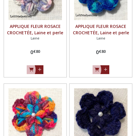
APPLIQUE FLEUR ROSACE
APPLIQUE FLEUR ROSACE
CROCHETÉE, Laine et perle
CROCHETÉE, Laine et perle
Laine
Laine
nacrée / GRIS ROSE PARME
nacrée / BLEU TURQUOISE
** 4,5 / 5 cm ** Fait main -
** 4,5 / 5 cm ** Fait main -
€
80
€
80
à coudre ou à coller, vendu
0
à coudre ou à coller, vendu
0
à l'unité - F21
à l'unité - F21