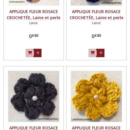
APPLIQUE FLEUR ROSACE
APPLIQUE FLEUR ROSACE
CROCHETÉE, Laine et perle
CROCHETÉE, Laine et perle
Laine
Laine
nacrée / MULTICOLORE **
nacrée / BLEU MARINE ** 4,5
4,5 / 5 cm ** Fait main - à
/ 5 cm ** Fait main - à
€
80
€
80
coudre ou à coller, vendu à
0
coudre ou à coller, vendu à
0
l'unité - F21
l'unité - F21
APPLIQUE FLEUR ROSACE
APPLIQUE FLEUR ROSACE