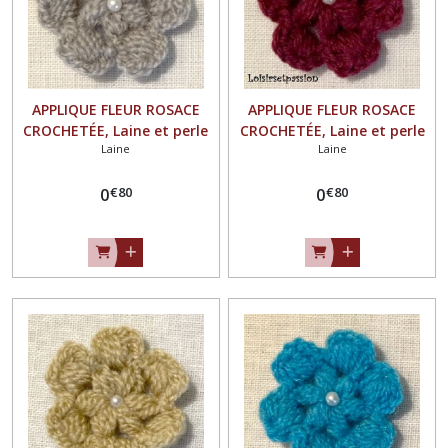
APPLIQUE FLEUR ROSACE
APPLIQUE FLEUR ROSACE
CROCHETÉE, Laine et perle
CROCHETÉE, Laine et perle
Laine
Laine
nacrée / GRIS PERLE ** 4,5 /
nacrée / BORDEAUX ** 4,5 /
5 cm ** Fait main - à
5 cm ** Fait main - à
€
80
€
80
coudre ou à coller, vendu à
0
coudre ou à coller, vendu à
0
l'unité - F21
l'unité - F21