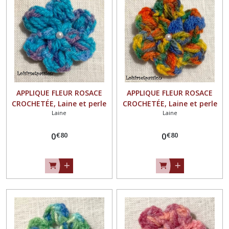
Tissu
(42)
Laine
(29)
APPLIQUE FLEUR ROSACE
APPLIQUE FLEUR ROSACE
CROCHETÉE, Laine et perle
CROCHETÉE, Laine et perle
Afficher
Laine
Laine
nacrée / TURQUOISE MAUVE
nacrée / BLEU VERT JAUNE
les
** 4,5 / 5 cm ** Fait main -
ORANGE ** 4,5 / 5 cm **
résultats
€
80
€
80
à coudre ou à coller, vendu
0
Fait main - à coudre ou à
0
à l'unité - F21
coller, vendu à l'unité - F21