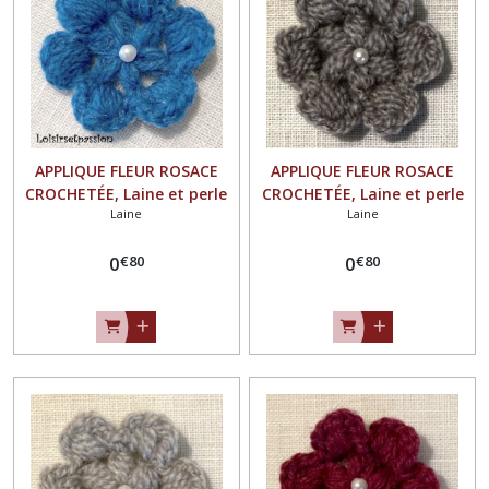
APPLIQUE FLEUR ROSACE
APPLIQUE FLEUR ROSACE
CROCHETÉE, Laine et perle
CROCHETÉE, Laine et perle
Laine
Laine
nacrée / BLEU de FRANCE **
nacrée / GRIS FONCÉ ** 4,5 /
4,5 / 5 cm ** Fait main - à
5 cm ** Fait main - à
€
80
€
80
coudre ou à coller, vendu à
0
coudre ou à coller, vendu à
0
l'unité - F21
l'unité - F21