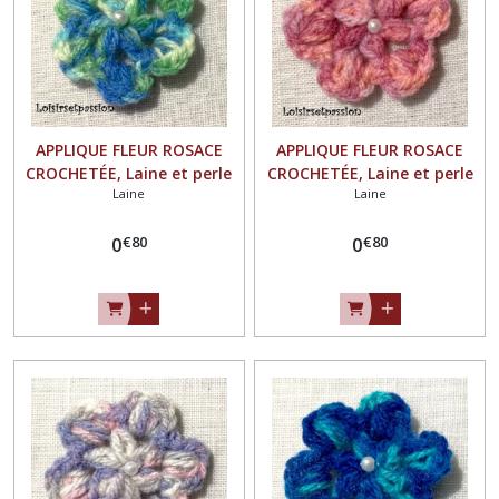
APPLIQUE FLEUR ROSACE
APPLIQUE FLEUR ROSACE
CROCHETÉE, Laine et perle
CROCHETÉE, Laine et perle
Laine
Laine
nacrée / VERT BLEU ** 4,5 /
nacrée / TON ROSE ** 4,5 / 5
5 cm ** Fait main - à
cm ** Fait main - à coudre
€
80
€
80
coudre ou à coller, vendu à
0
ou à coller, vendu à l'unité -
0
l'unité - F21
F21