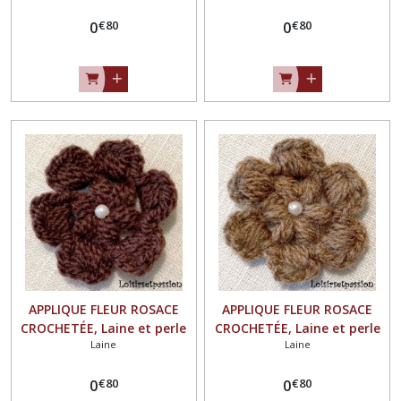
/ 5 cm ** Fait main - à
5 cm ** Fait main - à
€
80
€
80
coudre ou à coller, vendu à
0
coudre ou à coller, vendu à
0
l'unité - F21
l'unité - F21
APPLIQUE FLEUR ROSACE
APPLIQUE FLEUR ROSACE
CROCHETÉE, Laine et perle
CROCHETÉE, Laine et perle
Laine
Laine
nacrée / CHOCOLAT ** 4,5 /
nacrée / MARRON GLACÉ **
5 cm ** Fait main - à
4,5 / 5 cm ** Fait main - à
€
80
€
80
coudre ou à coller, vendu à
0
coudre ou à coller, vendu à
0