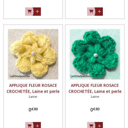
l'unité - F21
l'unité - F21
APPLIQUE FLEUR ROSACE
APPLIQUE FLEUR ROSACE
CROCHETÉE, Laine et perle
CROCHETÉE, Laine et perle
Laine
Laine
nacrée / JAUNE LAYETTE **
nacrée / VERT PRÉ ** 4,5 / 5
4,5 / 5 cm ** Fait main - à
cm ** Fait main - à coudre
€
80
€
80
coudre ou à coller, vendu à
0
ou à coller, vendu à l'unité -
0
l'unité - F21
F21