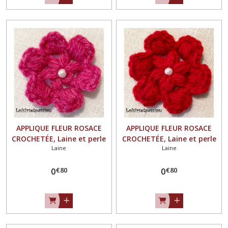
APPLIQUE FLEUR ROSACE
APPLIQUE FLEUR ROSACE
CROCHETÉE, Laine et perle
CROCHETÉE, Laine et perle
Laine
Laine
nacrée / FUCHSIA ** 4,5 / 5
nacrée / ROUGE ** 4,5 / 5
cm ** Fait main - à coudre
cm ** Fait main - à coudre
€
80
€
80
ou à coller, vendu à l'unité -
0
ou à coller, vendu à l'unité -
0
F21
F21