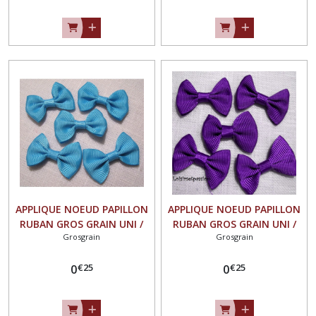
APPLIQUE NOEUD PAPILLON
APPLIQUE NOEUD PAPILLON
RUBAN GROS GRAIN UNI /
RUBAN GROS GRAIN UNI /
Grosgrain
Grosgrain
TURQUOISE CLAIR ** 35 X 23
VIOLET ** 35 X 23 mm **
mm ** Vendu à l'unité -
Vendu à l'unité - N°07
€
25
€
25
N°07
0
0