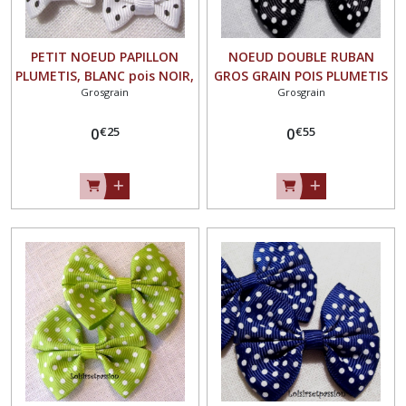
PETIT NOEUD PAPILLON
NOEUD DOUBLE RUBAN
PLUMETIS, BLANC pois NOIR,
GROS GRAIN POIS PLUMETIS
Grosgrain
Grosgrain
Applique en Ruban Gros
/ NOIR ** 5,5 x 4,5 cm **
Grain, 25 x 15 mm, Vendu à
Applique à coudre pour
€
25
€
55
l'unité, Couture,
0
Mariage couture barrette -
0
scrapbooking, Carterie -
Vendu à l'unité - N°01
N°02