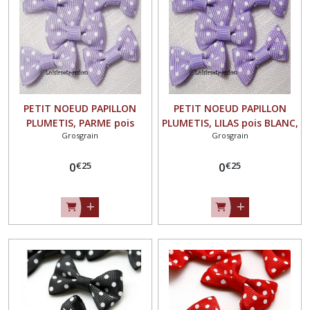
PETIT NOEUD PAPILLON
PETIT NOEUD PAPILLON
PLUMETIS, PARME pois
PLUMETIS, LILAS pois BLANC,
Grosgrain
Grosgrain
BLANC, Applique en Ruban
Applique en Ruban Gros
Gros Grain, 25 x 15 mm,
Grain, 25 x 15 mm, Vendu à
€
25
€
25
Vendu à l'unité, Couture,
0
l'unité, Couture,
0
scrapbooking, Carterie -
scrapbooking, Carterie -
N°02
N°02