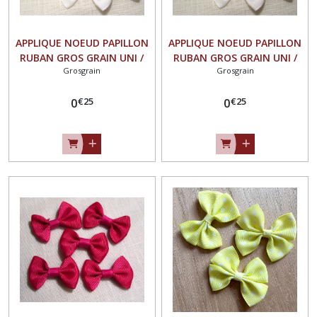
APPLIQUE NOEUD PAPILLON
APPLIQUE NOEUD PAPILLON
RUBAN GROS GRAIN UNI /
RUBAN GROS GRAIN UNI /
Grosgrain
Grosgrain
BLANC ** 35 X 23 mm **
BLANC CASSÉ ** 35 X 23 mm
Vendu à l'unité - N°07
** Vendu à l'unité - N°07
€
25
€
25
0
0