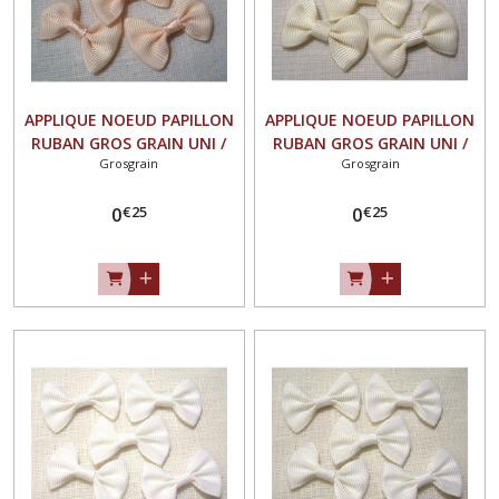
APPLIQUE NOEUD PAPILLON
APPLIQUE NOEUD PAPILLON
RUBAN GROS GRAIN UNI /
RUBAN GROS GRAIN UNI /
Grosgrain
Grosgrain
CHAIR ** 35 X 23 mm **
ÉCRU ** 35 X 23 mm **
Vendu à l'unité - N°07
Vendu à l'unité - N°07
€
25
€
25
0
0