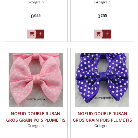
Grosgrain
Grosgrain
/ TURQUOISE CLAIR ** 5,5 x
/ ORANGE ** 5,5 x 4,5 cm **
4,5 cm ** Applique à coudre
Applique à coudre pour
€
55
€
55
pour Mariage couture
0
Mariage couture barrette -
0
barrette - Vendu à l'unité -
Vendu à l'unité - N°01
N°01
NOEUD DOUBLE RUBAN
NOEUD DOUBLE RUBAN
GROS GRAIN POIS PLUMETIS
GROS GRAIN POIS PLUMETIS
Grosgrain
Grosgrain
/ ROSE ** 5,5 x 4,5 cm **
/ VIOLET ** 5,5 x 4,5 cm **
Applique à coudre pour
Applique à coudre pour