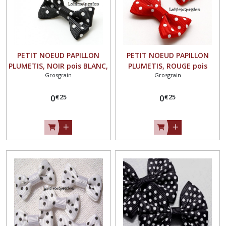
PETIT NOEUD PAPILLON
PETIT NOEUD PAPILLON
PLUMETIS, NOIR pois BLANC,
PLUMETIS, ROUGE pois
Grosgrain
Grosgrain
Applique en Ruban Gros
BLANC, Applique en Ruban
Grain, 25 x 15 mm, Vendu à
Gros Grain, 25 x 15 mm,
€
25
€
25
l'unité, Couture,
0
Vendu à l'unité, Couture,
0
scrapbooking, Carterie -
scrapbooking, Carterie -
N°02
N°02