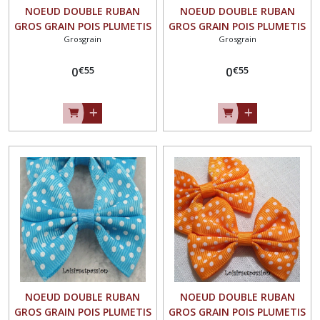
NOEUD DOUBLE RUBAN
NOEUD DOUBLE RUBAN
GROS GRAIN POIS PLUMETIS
GROS GRAIN POIS PLUMETIS
Grosgrain
Grosgrain
/ VERT POMME ** 5,5 x 4,5
/ BLEU MARINE ** 5,5 x 4,5
cm ** Applique à coudre
cm ** Applique à coudre
€
55
€
55
pour Mariage couture
0
pour Mariage couture
0
barrette - Vendu à l'unité -
barrette - Vendu à l'unité -
N°01
N°01
NOEUD DOUBLE RUBAN
NOEUD DOUBLE RUBAN
GROS GRAIN POIS PLUMETIS
GROS GRAIN POIS PLUMETIS