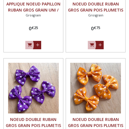
APPLIQUE NOEUD PAPILLON
NOEUD DOUBLE RUBAN
RUBAN GROS GRAIN UNI /
GROS GRAIN POIS PLUMETIS
Grosgrain
Grosgrain
BORDEAUX ROSÉ ** 35 X 23
COEUR / JAUNE SOLEIL ** 6 x
mm ** Vendu à l'unité -
4,5 cm ** Applique à coudre
€
25
€
75
N°07
0
pour Mariage couture
0
barrette - Vendu à l'unité -
N°04
NOEUD DOUBLE RUBAN
NOEUD DOUBLE RUBAN
GROS GRAIN POIS PLUMETIS
GROS GRAIN POIS PLUMETIS