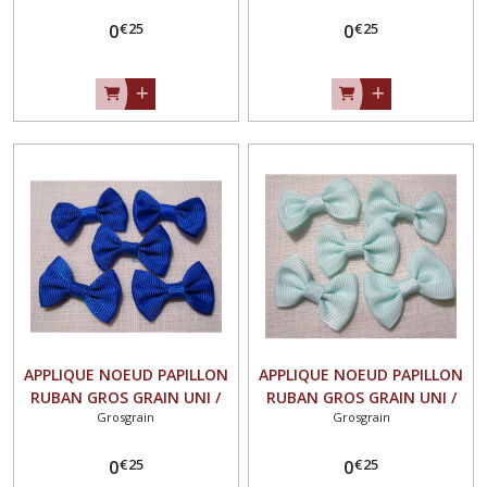
mm ** Vendu à l'unité -
** Vendu à l'unité - N°07
€
25
€
25
N°07
0
0
APPLIQUE NOEUD PAPILLON
APPLIQUE NOEUD PAPILLON
RUBAN GROS GRAIN UNI /
RUBAN GROS GRAIN UNI /
Grosgrain
Grosgrain
BLEU ROI ** 35 X 23 mm **
BLEU CIEL ** 35 X 23 mm **
Vendu à l'unité - N°07
Vendu à l'unité - N°07
€
25
€
25
0
0