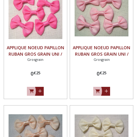
APPLIQUE NOEUD PAPILLON
APPLIQUE NOEUD PAPILLON
RUBAN GROS GRAIN UNI /
RUBAN GROS GRAIN UNI /
Grosgrain
Grosgrain
FRAISE ** 35 X 23 mm **
ROSE CLAIR ** 35 X 23 mm
Vendu à l'unité - N°07
** Vendu à l'unité - N°07
€
25
€
25
0
0