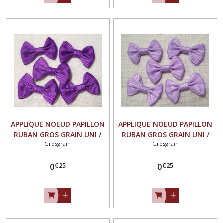
APPLIQUE NOEUD PAPILLON
APPLIQUE NOEUD PAPILLON
RUBAN GROS GRAIN UNI /
RUBAN GROS GRAIN UNI /
Grosgrain
Grosgrain
MAUVE ** 35 X 23 mm **
PARME ** 35 X 23 mm **
Vendu à l'unité - N°07
Vendu à l'unité - N°07
€
25
€
25
0
0