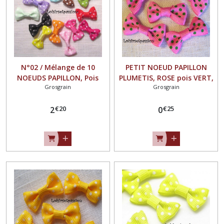
N°02 / Mélange de 10
PETIT NOEUD PAPILLON
NOEUDS PAPILLON, Pois
PLUMETIS, ROSE pois VERT,
Grosgrain
Grosgrain
Plumetis en Ruban Gros
Applique en Ruban Gros
Grain, 25 x 15 mm, Couture,
Grain, 25 x 15 mm, Vendu à
€
20
€
25
scrapbooking, Carterie
2
l'unité, Couture,
0
scrapbooking, Carterie -
N°02