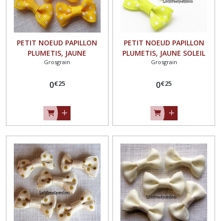
PETIT NOEUD PAPILLON
PETIT NOEUD PAPILLON
PLUMETIS, JAUNE
PLUMETIS, JAUNE SOLEIL
Grosgrain
Grosgrain
TOURNESOL pois BLANC,
pois BLANC, Applique en
Applique en Ruban Gros
Ruban Gros Grain, 25 x 15
€
25
€
25
Grain, 25 x 15 mm, Vendu à
0
mm, Vendu à l'unité,
0
l'unité, Couture,
Couture, scrapbooking,
scrapbooking, Carterie -
Carterie - N°02
N°02