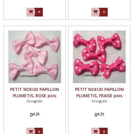
scrapbooking, Carterie -
scrapbooking, Carterie -
N°02
N°02
PETIT NOEUD PAPILLON
PETIT NOEUD PAPILLON
PLUMETIS, ROSE pois
PLUMETIS, FRAISE pois
Grosgrain
Grosgrain
BLANC, Applique en Ruban
BLANC, Applique en Ruban
Gros Grain, 25 x 15 mm,
Gros Grain, 25 x 15 mm,
€
25
€
25
Vendu à l'unité, Couture,
0
Vendu à l'unité, Couture,
0
scrapbooking, Carterie -
scrapbooking, Carterie -
N°02
N°02