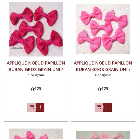
APPLIQUE NOEUD PAPILLON
APPLIQUE NOEUD PAPILLON
RUBAN GROS GRAIN UNI /
RUBAN GROS GRAIN UNI /
Grosgrain
Grosgrain
FUCHSIA ** 35 X 23 mm **
ROSE VIF ** 35 X 23 mm **
Vendu à l'unité - N°07
Vendu à l'unité - N°07
€
25
€
25
0
0