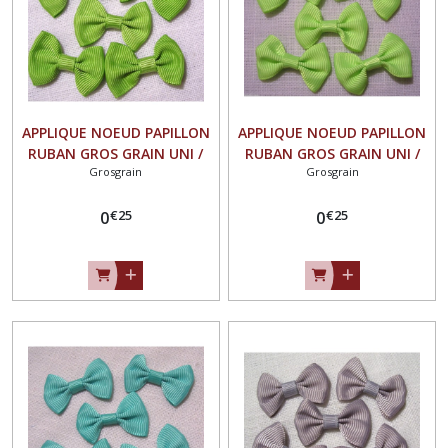
APPLIQUE NOEUD PAPILLON
APPLIQUE NOEUD PAPILLON
RUBAN GROS GRAIN UNI /
RUBAN GROS GRAIN UNI /
Grosgrain
Grosgrain
VERT POMME ** 35 X 23
VERT FLUO ** 35 X 23 mm
mm ** Vendu à l'unité -
** Vendu à l'unité - N°07
€
25
€
25
N°07
0
0