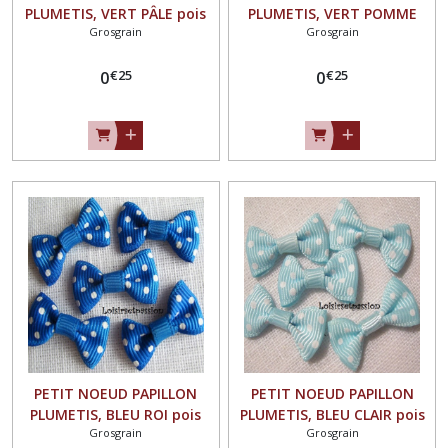
PLUMETIS, VERT PÂLE pois
PLUMETIS, VERT POMME
Grosgrain
Grosgrain
BLANC, Applique en Ruban
pois BLANC, Applique en
Gros Grain, 25 x 15 mm,
Ruban Gros Grain, 25 x 15
€
25
€
25
Vendu à l'unité, Couture,
0
mm, Vendu à l'unité,
0
scrapbooking, Carterie -
Couture, scrapbooking,
N°02
Carterie - N°02
PETIT NOEUD PAPILLON
PETIT NOEUD PAPILLON
PLUMETIS, BLEU ROI pois
PLUMETIS, BLEU CLAIR pois
Grosgrain
Grosgrain
BLANC, Applique en Ruban
BLANC, Applique en Ruban