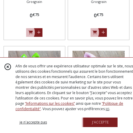
Grosgrain
Grosgrain
COEUR / VIOLINE ** 6 x 4,5
COEUR / ORANGE ** 6 x 4,5
cm ** Applique à coudre
cm ** Applique à coudre
€
75
€
75
pour Mariage couture
0
pour Mariage couture
0
barrette - Vendu à l'unité -
barrette - Vendu à l'unité -
N°04
N°04
Afin de vous offrir une expérience utilisateur optimale sur le site, nous
utilisons des cookies fonctionnels qui assurent le bon fonctionnement
de nos services et en mesurent l’audience. Certains tiers utilisent
également des cookies de suivi marketing sur le site pour vous
montrer des publicités personnalisées sur d’autres sites Web et dans
leurs applications. En cliquant sur le bouton “J’accepte” vous acceptez
l’utilisation de ces cookies. Pour en savoir plus, vous pouvez lire notre
page
“Informations sur les cookies”
ainsi que notre
“Politique de
NOEUD DOUBLE RUBAN
NOEUD DOUBLE RUBAN
confidentialité“
. Vous pouvez ajuster vos préférences
ici
.
GROS GRAIN POIS PLUMETIS
GROS GRAIN POIS PLUMETIS
Grosgrain
Grosgrain
COEUR / VERT FLUO ** 6 x
COEUR / ROSE ** 6 x 4,5 cm
je n'accepte pas
J'ACCEPTE
4,5 cm ** Applique à coudre
** Applique à coudre pour