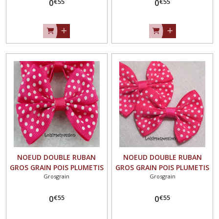
€
55
€
55
Mariage couture barrette -
0
Mariage couture barrette -
0
Vendu à l'unité - N°01
Vendu à l'unité - N°01
NOEUD DOUBLE RUBAN
NOEUD DOUBLE RUBAN
GROS GRAIN POIS PLUMETIS
GROS GRAIN POIS PLUMETIS
Grosgrain
Grosgrain
/ FUCHSIA ** 5,5 x 4,5 cm **
/ FUCHSIA CLAIR ** 5,5 x 4,5
Applique à coudre pour
cm ** Applique à coudre
€
55
€
55
Mariage couture barrette -
0
pour Mariage couture
0
Vendu à l'unité - N°01
barrette - Vendu à l'unité -
N°01