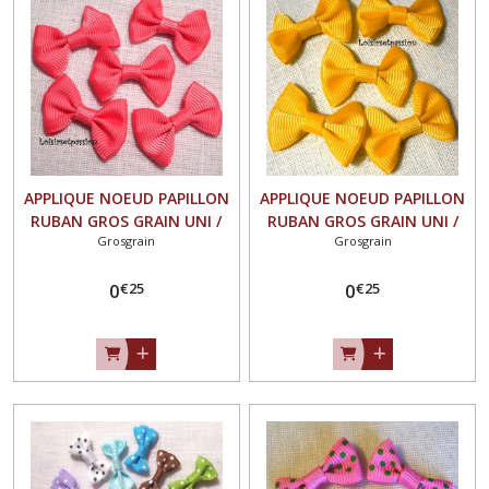
Sequin
(74)
Dentelle
(9)
APPLIQUE NOEUD PAPILLON
APPLIQUE NOEUD PAPILLON
Divers
RUBAN GROS GRAIN UNI /
RUBAN GROS GRAIN UNI /
(10)
Grosgrain
Grosgrain
CORAIL ** 35 X 23 mm **
JAUNE DORÉ ** 35 X 23 mm
Vendu à l'unité - N°07
** Vendu à l'unité - N°07
€
25
€
25
0
0
Afficher
les
résultats