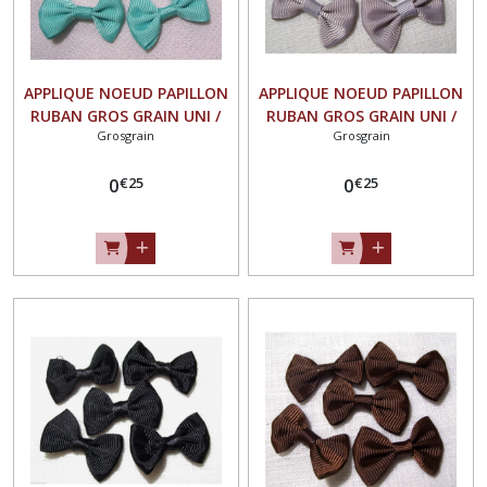
APPLIQUE NOEUD PAPILLON
APPLIQUE NOEUD PAPILLON
RUBAN GROS GRAIN UNI /
RUBAN GROS GRAIN UNI /
Grosgrain
Grosgrain
BLEU MER du SUD ** 35 X 23
GRIS ARGENT ** 35 X 23 mm
mm ** Vendu à l'unité -
** Vendu à l'unité - N°07
€
25
€
25
N°07
0
0