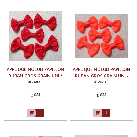
APPLIQUE NOEUD PAPILLON
APPLIQUE NOEUD PAPILLON
RUBAN GROS GRAIN UNI /
RUBAN GROS GRAIN UNI /
Grosgrain
Grosgrain
ROUGE ** 35 X 23 mm **
ORANGE FLUO ** 35 X 23
Vendu à l'unité - N°07
mm ** Vendu à l'unité -
€
25
€
25
0
N°07
0