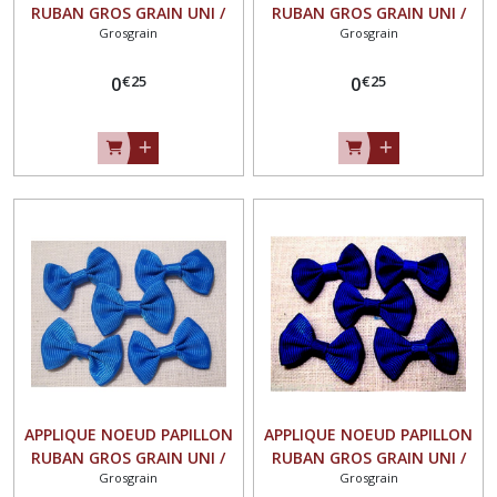
RUBAN GROS GRAIN UNI /
RUBAN GROS GRAIN UNI /
Grosgrain
Grosgrain
VERT CRISTALLINE ** 35 X
BLEU OUTREMER ** 35 X 23
23 mm ** Vendu à l'unité -
mm ** Vendu à l'unité -
€
25
€
25
N°07
0
N°07
0
APPLIQUE NOEUD PAPILLON
APPLIQUE NOEUD PAPILLON
RUBAN GROS GRAIN UNI /
RUBAN GROS GRAIN UNI /
Grosgrain
Grosgrain
BLEU de FRANCE ** 35 X 23
BLEU MARINE ** 35 X 23 mm