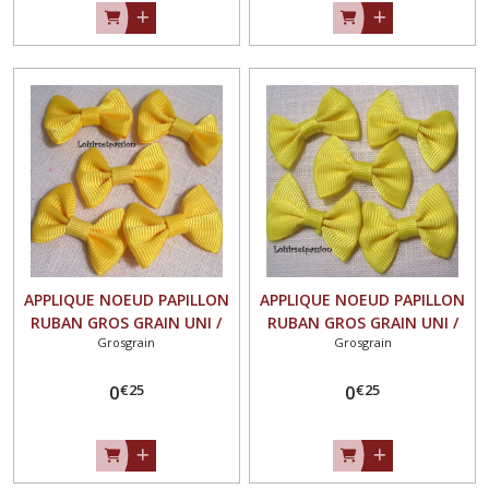
APPLIQUE NOEUD PAPILLON
APPLIQUE NOEUD PAPILLON
RUBAN GROS GRAIN UNI /
RUBAN GROS GRAIN UNI /
Grosgrain
Grosgrain
JAUNE SOLEIL ** 35 X 23 mm
JAUNE ** 35 X 23 mm **
** Vendu à l'unité - N°07
Vendu à l'unité - N°07
€
25
€
25
0
0