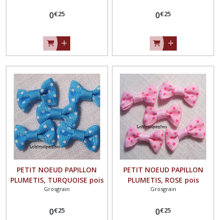
Gros Grain, 25 x 15 mm,
Gros Grain, 25 x 15 mm,
€
25
€
25
Vendu à l'unité, Couture,
0
Vendu à l'unité, Couture,
0
scrapbooking, Carterie -
scrapbooking, Carterie -
N°02
N°02
PETIT NOEUD PAPILLON
PETIT NOEUD PAPILLON
PLUMETIS, TURQUOISE pois
PLUMETIS, ROSE pois
Grosgrain
Grosgrain
BLANC, Applique en Ruban
FUCHSIA, Applique en Ruban
Gros Grain, 25 x 15 mm,
Gros Grain, 25 x 15 mm,
€
25
€
25
Vendu à l'unité, Couture,
0
Vendu à l'unité, Couture,
0