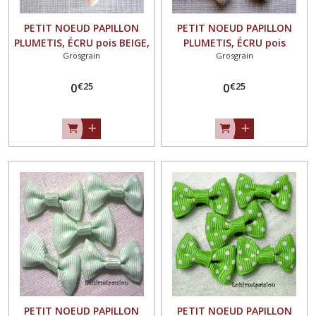
PETIT NOEUD PAPILLON
PETIT NOEUD PAPILLON
PLUMETIS, ÉCRU pois BEIGE,
PLUMETIS, ÉCRU pois
Grosgrain
Grosgrain
Applique en Ruban Gros
BLANC, Applique en Ruban
Grain, 25 x 15 mm, Vendu à
Gros Grain, 25 x 15 mm,
€
25
€
25
l'unité, Couture,
0
Vendu à l'unité, Couture,
0
scrapbooking, Carterie -
scrapbooking, Carterie -
N°02
N°02
PETIT NOEUD PAPILLON
PETIT NOEUD PAPILLON