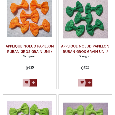
APPLIQUE NOEUD PAPILLON
APPLIQUE NOEUD PAPILLON
RUBAN GROS GRAIN UNI /
RUBAN GROS GRAIN UNI /
Grosgrain
Grosgrain
ORANGE ** 35 X 23 mm **
VERT PRÉ ** 35 X 23 mm **
Vendu à l'unité - N°07
Vendu à l'unité - N°07
€
25
€
25
0
0