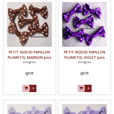
PETIT NOEUD PAPILLON
PETIT NOEUD PAPILLON
PLUMETIS, MARRON pois
PLUMETIS, VIOLET pois
Grosgrain
Grosgrain
BLANC, Applique en Ruban
BLANC , Applique en Ruban
Gros Grain, 25 x 15 mm,
Gros Grain, 25 x 15 mm,
€
25
€
25
Vendu à l'unité, Couture,
0
Vendu à l'unité, Couture,
0
scrapbooking, Carterie -
scrapbooking, Carterie -
N°02
N°02