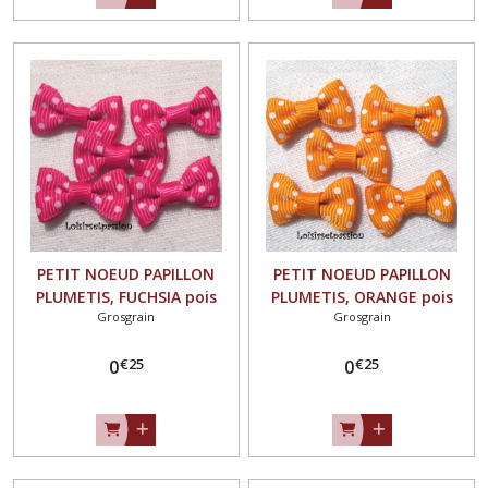
PETIT NOEUD PAPILLON
PETIT NOEUD PAPILLON
PLUMETIS, FUCHSIA pois
PLUMETIS, ORANGE pois
Grosgrain
Grosgrain
BLANC, Applique en Ruban
BLANC, Applique en Ruban
Gros Grain, 25 x 15 mm,
Gros Grain, 25 x 15 mm,
€
25
€
25
Vendu à l'unité, Couture,
0
Vendu à l'unité, Couture,
0
scrapbooking, Carterie -
scrapbooking, Carterie -
N°02
N°02