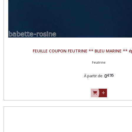
FEUILLE COUPON FEUTRINE ** BLEU MARINE ** é
Feutrine
€
95
0
À partir de