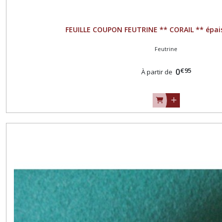
FEUILLE COUPON FEUTRINE ** CORAIL ** épai
Feutrine
€
95
0
À partir de