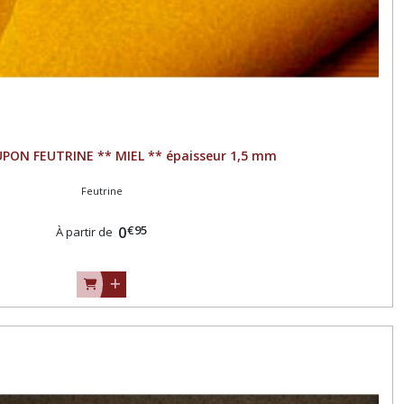
UPON FEUTRINE ** MIEL ** épaisseur 1,5 mm
Feutrine
€
95
0
À partir de