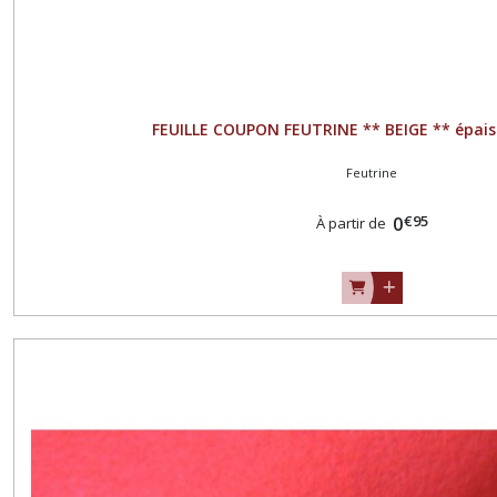
FEUILLE COUPON FEUTRINE ** BEIGE ** épai
Feutrine
€
95
0
À partir de