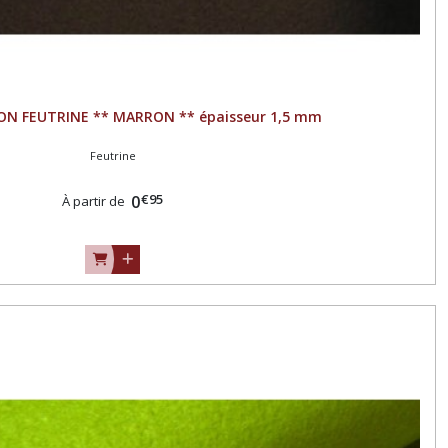
ON FEUTRINE ** MARRON ** épaisseur 1,5 mm
Feutrine
€
95
0
À partir de