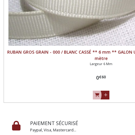
mm
(3)
Largeur
50
mm
(2)
RUBAN GROS GRAIN - 000 / BLANC CASSÉ ** 6 mm ** GALON 
mètre
Afficher
Largeur 6 Mm
les
€
60
résultats
0
PAIEMENT SÉCURISÉ
Paypal, Visa, Mastercard...