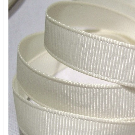
(1)
Largeur
10
mm
(137)
Largeur
19
mm
(2)
Largeur
28
mm
(1)
Largeur
38