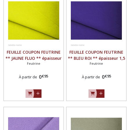
FEUILLE COUPON FEUTRINE
FEUILLE COUPON FEUTRINE
** JAUNE FLUO ** épaisseur
** BLEU ROI ** épaisseur 1,5
Feutrine
Feutrine
1,5 mm
mm
€
95
€
95
0
0
À partir de
À partir de