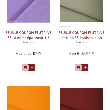
FEUILLE COUPON FEUTRINE
FEUILLE COUPON FEUTRINE
** LILAS ** épaisseur 1,5
** GRIS ** épaisseur 1,5
Feutrine
Feutrine
mm
mm
€
95
€
95
0
0
À partir de
À partir de