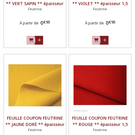
** VERT SAPIN ** épaisseur
** VIOLET ** épaisseur 1,5
Feutrine
Feutrine
1,5 mm
mm
€
95
€
95
0
0
À partir de
À partir de
FEUILLE COUPON FEUTRINE
FEUILLE COUPON FEUTRINE
** JAUNE DORÉ ** épaisseur
** ROUGE ** épaisseur 1,5
Feutrine
Feutrine
1,5 mm
mm