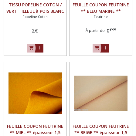
TISSU POPELINE COTON /
FEUILLE COUPON FEUTRINE
VERT TILLEUL à POIS BLANC
** BLEU MARINE **
Popeline Coton
Feutrine
- 100% COTON OEKO-TEX
épaisseur 1,5 mm
Standard100
€
95
2
€
0
À partir de
FEUILLE COUPON FEUTRINE
FEUILLE COUPON FEUTRINE
** MIEL ** épaisseur 1,5
** BEIGE ** épaisseur 1,5