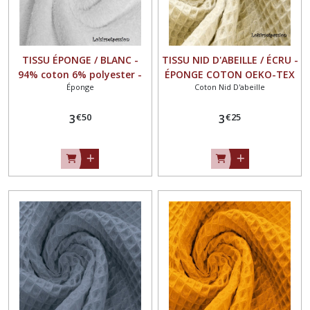
TISSU ÉPONGE / BLANC -
TISSU NID D'ABEILLE / ÉCRU -
94% coton 6% polyester -
ÉPONGE COTON OEKO-TEX
Éponge
Coton Nid D'abeille
OEKO-TEX Standard100
Standard100
€
50
€
25
3
3