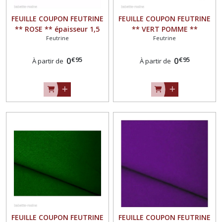
FEUILLE COUPON FEUTRINE
FEUILLE COUPON FEUTRINE
** ROSE ** épaisseur 1,5
** VERT POMME **
Feutrine
Feutrine
mm
épaisseur 1,5 mm
€
95
€
95
0
0
À partir de
À partir de
FEUILLE COUPON FEUTRINE
FEUILLE COUPON FEUTRINE