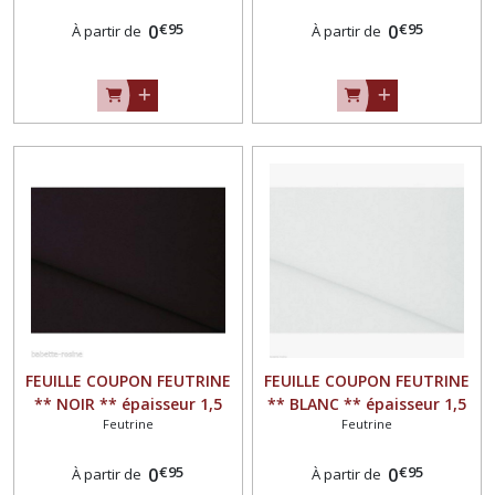
€
95
€
95
0
0
À partir de
À partir de
FEUILLE COUPON FEUTRINE
FEUILLE COUPON FEUTRINE
** NOIR ** épaisseur 1,5
** BLANC ** épaisseur 1,5
Feutrine
Feutrine
mm
mm
€
95
€
95
0
0
À partir de
À partir de