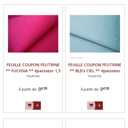
FEUILLE COUPON FEUTRINE
FEUILLE COUPON FEUTRINE
** FUCHSIA ** épaisseur 1,5
** BLEU CIEL ** épaisseur
Feutrine
Feutrine
mm
1,5 mm
€
95
€
95
0
0
À partir de
À partir de