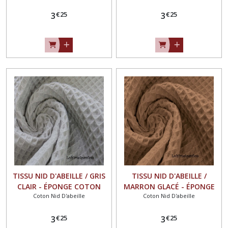
€
25
€
25
3
3
TISSU NID D'ABEILLE / GRIS
TISSU NID D'ABEILLE /
CLAIR - ÉPONGE COTON
MARRON GLACÉ - ÉPONGE
Coton Nid D'abeille
Coton Nid D'abeille
OEKO-TEX Standard100
COTON OEKO-TEX
Standard100
€
25
€
25
3
3