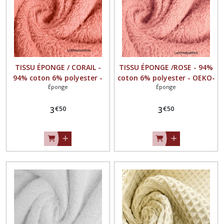
TISSU ÉPONGE / CORAIL -
TISSU ÉPONGE /ROSE - 94%
94% coton 6% polyester -
coton 6% polyester - OEKO-
Éponge
Éponge
OEKO-TEX Standard100
TEX Standard100
€
50
€
50
3
3