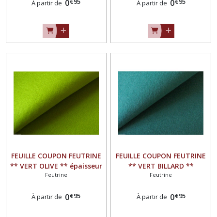
€
95
€
95
0
0
À partir de
À partir de
FEUILLE COUPON FEUTRINE
FEUILLE COUPON FEUTRINE
** VERT OLIVE ** épaisseur
** VERT BILLARD **
Feutrine
Feutrine
1,5 mm
épaisseur 1,5 mm
€
95
€
95
0
0
À partir de
À partir de