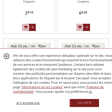
Coupons
Coupons
28 x 40 cm *
58 x 59 cm *
€
10
€
20
2
6
Afin de vous offrir une expérience utilisateur optimale sur le site, nous
utilisons des cookies fonctionnels qui assurent le bon fonctionnement
de nos services et en mesurent l’audience. Certains tiers utilisent
également des cookies de suivi marketing sur le site pour vous
montrer des publicités personnalisées sur d’autres sites Web et dans
leurs applications. En cliquant sur le bouton “J’accepte” vous acceptez
l’utilisation de ces cookies. Pour en savoir plus, vous pouvez lire notre
page
“Informations sur les cookies”
ainsi que notre
“Politique de
COUPON TOILE à BRODER,
COUPON TOILE à BRODER,
confidentialité“
. Vous pouvez ajuster vos préférences
ici
.
AÏDA 5,5 pts/cm - BLANC *
AÏDA 5,5 pts/cm - BLANC *
Coupons
Coupons
38 x 40 cm *
56 x 75 cm *
je n'accepte pas
J'ACCEPTE