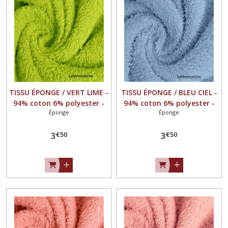
POPELINE
COTON
(1)
FEUTRINE
(25)
TOILE
à
TISSU ÉPONGE / VERT LIME -
TISSU ÉPONGE / BLEU CIEL -
BRODER
94% coton 6% polyester -
94% coton 6% polyester -
(109)
Éponge
Éponge
OEKO-TEX Standard100
OEKO-TEX Standard100
SIMILI
€
50
€
50
3
3
CUIR
(27)
Afficher
les
résultats