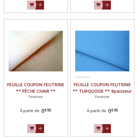
FEUILLE COUPON FEUTRINE
FEUILLE COUPON FEUTRINE
** PÊCHE CHAIR **
** TURQUOISE ** épaisseur
Feutrine
Feutrine
épaisseur 1,5 mm
1,5 mm
€
95
€
95
0
0
À partir de
À partir de