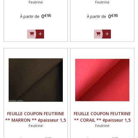
Feutrine
Feutrine
mm
mm
€
95
€
95
0
0
À partir de
À partir de
FEUILLE COUPON FEUTRINE
FEUILLE COUPON FEUTRINE
** MARRON ** épaisseur 1,5
** CORAIL ** épaisseur 1,5
Feutrine
Feutrine
mm
mm