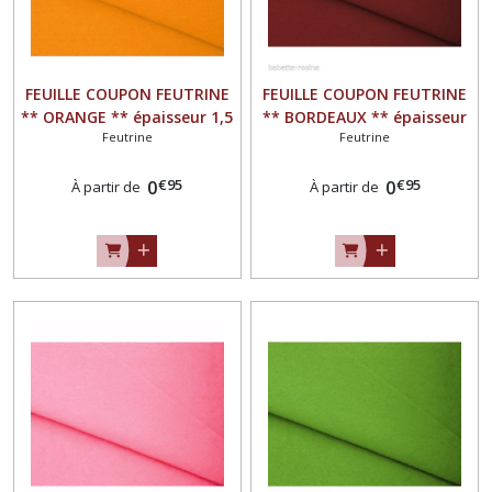
FEUILLE COUPON FEUTRINE
FEUILLE COUPON FEUTRINE
** ORANGE ** épaisseur 1,5
** BORDEAUX ** épaisseur
Feutrine
Feutrine
mm
1,5 mm
€
95
€
95
0
0
À partir de
À partir de