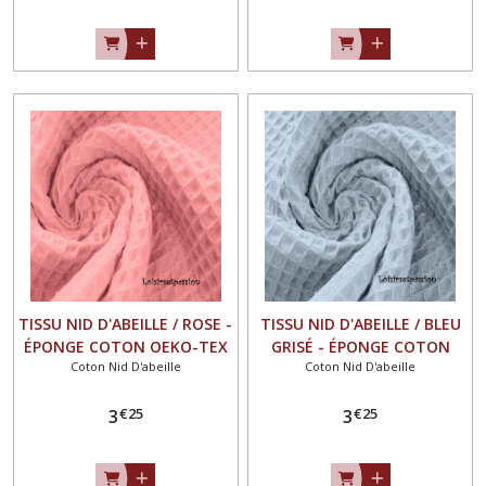
TISSU NID D'ABEILLE / ROSE -
TISSU NID D'ABEILLE / BLEU
ÉPONGE COTON OEKO-TEX
GRISÉ - ÉPONGE COTON
Coton Nid D'abeille
Coton Nid D'abeille
Standard100
OEKO-TEX Standard100
€
25
€
25
3
3