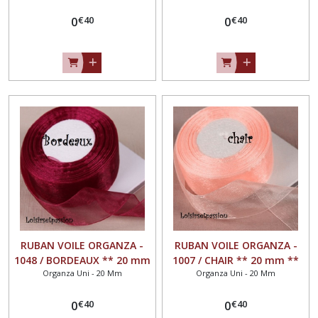
largeur 20mm
largeur 20mm
€
40
€
40
0
0
RUBAN VOILE ORGANZA -
RUBAN VOILE ORGANZA -
1048 / BORDEAUX ** 20 mm
1007 / CHAIR ** 20 mm **
Organza Uni - 20 Mm
Organza Uni - 20 Mm
** Vendu au mètre -
Vendu au mètre - largeur
largeur 20mm
20mm
€
40
€
40
0
0