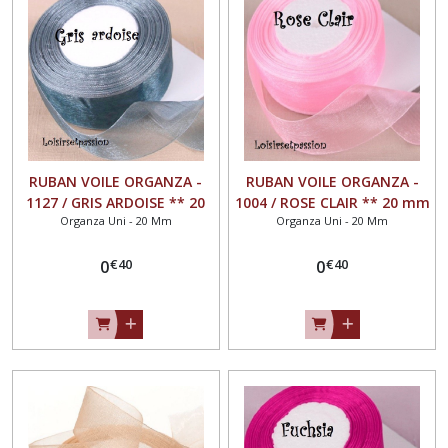
Organza
uni
-
6
mm
(55)
Organza
RUBAN VOILE ORGANZA -
RUBAN VOILE ORGANZA -
Uni
1127 / GRIS ARDOISE ** 20
1004 / ROSE CLAIR ** 20 mm
-
Organza Uni - 20 Mm
Organza Uni - 20 Mm
mm ** Vendu au mètre -
** Vendu au mètre -
10
largeur 20mm
largeur 20mm
mm
€
40
€
40
0
0
(56)
Organza
uni
-
13
mm
(55)