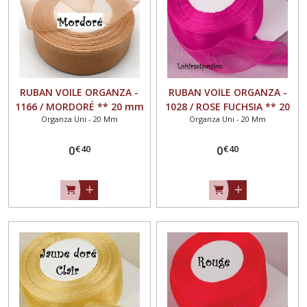
Organza
uni
-
15
mm
(43)
RUBAN VOILE ORGANZA -
RUBAN VOILE ORGANZA -
1166 / MORDORÉ ** 20 mm
1028 / ROSE FUCHSIA ** 20
Organza Uni - 20 Mm
Organza Uni - 20 Mm
** Vendu au mètre -
mm ** Vendu au mètre -
Organza
largeur 20mm
largeur 20mm
uni
€
40
€
40
-
0
0
20
mm
(23)
Organza
uni
-
25
mm
(61)