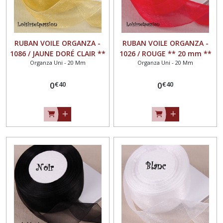
Organza
uni
-
RUBAN VOILE ORGANZA -
RUBAN VOILE ORGANZA -
38
mm
1086 / JAUNE DORÉ CLAIR **
1026 / ROUGE ** 20 mm **
(21)
Organza Uni - 20 Mm
Organza Uni - 20 Mm
20 mm ** Vendu au mètre -
Vendu au mètre - largeur
largeur 20mm
20mm
€
40
€
40
0
0
Organza
Voile
imprimé
(3)
Organza
Voile
Fantaisie
(42)
Organza
Scintillant
Lurex