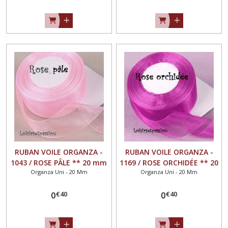
RUBAN VOILE ORGANZA -
RUBAN VOILE ORGANZA -
1043 / ROSE PÂLE ** 20 mm
1169 / ROSE ORCHIDÉE ** 20
Organza Uni - 20 Mm
Organza Uni - 20 Mm
** Vendu au mètre -
mm ** Vendu au mètre -
largeur 20mm
largeur 20mm
€
40
€
40
0
0