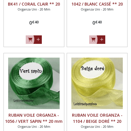
BK41 / CORAIL CLAIR ** 20
1042 / BLANC CASSÉ ** 20
Organza Uni - 20 Mm
Organza Uni - 20 Mm
mm ** Vendu au mètre -
mm ** Vendu au mètre -
largeur 20mm
largeur 20mm
€
40
€
40
0
0
RUBAN VOILE ORGANZA -
RUBAN VOILE ORGANZA -
1056 / VERT SAPIN ** 20 mm
1104 / BEIGE DORÉ ** 20
Organza Uni - 20 Mm
Organza Uni - 20 Mm
** Vendu au mètre -
mm ** Vendu au mètre -