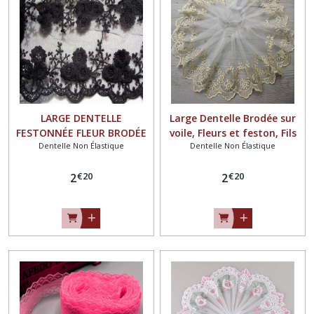
LARGE DENTELLE
Large Dentelle Brodée sur
FESTONNÉE FLEUR BRODÉE
voile, Fleurs et feston, Fils
Dentelle Non Élastique
Dentelle Non Élastique
sur TULLE / NOIR ** 13 cm
beige doré ** 14 cm **
** vendue par 50 cm - D001
Vendu par 49 cm (9
€
20
€
20
2
coquilles) - D016
2