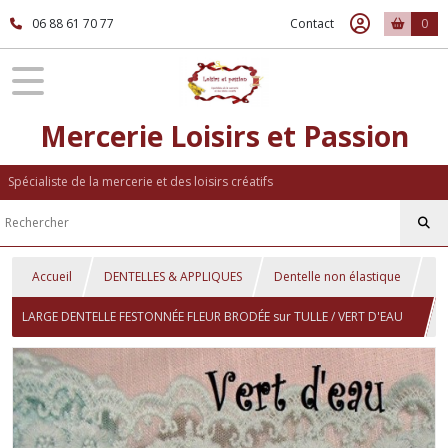
06 88 61 70 77
Contact
0
Mercerie Loisirs et Passion
Spécialiste de la mercerie et des loisirs créatifs
Accueil
DENTELLES & APPLIQUES
Dentelle non élastique
LARGE DENTELLE FESTONNÉE FLEUR BRODÉE sur TULLE / VERT D'EAU
** 13 cm ** vendue par 50 cm - D001