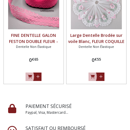
FINE DENTELLE GALON
Large Dentelle Brodée sur
FESTON DOUBLE FLEUR -
voile Blanc, FLEUR COQUILLE
Dentelle Non Élastique
Dentelle Non Élastique
ROSE CORAIL ** 30 mm **
/ ROSE ** 18 cm ** Vendu
Vendu au mètre - Mariage,
par 16 cm (1 motif) - D017
€
65
€
55
Couture, poupée - D57
0
0
PAIEMENT SÉCURISÉ
Paypal, Visa, Mastercard...
SATISFAIT OU REMBOURSÉ