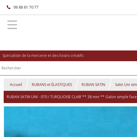
06 88 61 70 77
Spécialiste de la mercerie et des loisirs créatifs
Accueil
RUBANS et ÉLASTIQUES
RUBAN SATIN
Satin Uni si
RUBAN SATIN UNI - 070 / TURQUOISE CLAIR ** 38 mm ** Galon simple face, Ma