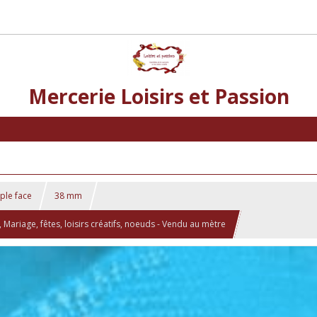
Mercerie Loisirs et Passion
mple face
38 mm
riage, fêtes, loisirs créatifs, noeuds - Vendu au mètre