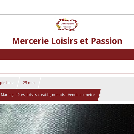
Mercerie Loisirs et Passion
mple face
25 mm
riage, fêtes, loisirs créatifs, noeuds - Vendu au mètre