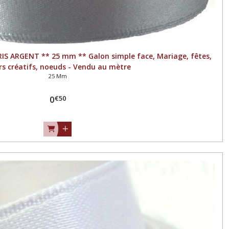
RIS ARGENT ** 25 mm ** Galon simple face, Mariage, fêtes,
irs créatifs, noeuds - Vendu au mètre
25 Mm
€
50
0