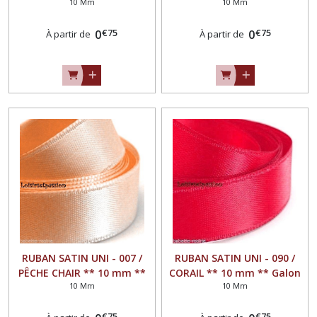
10 Mm
10 Mm
Galon simple face, Mariage,
simple face, Mariage, fêtes,
fêtes, noeuds - Longueur
noeuds - Longueur (2,50 m
€
75
€
75
(2,50 m ou 10 mètres)
0
ou 10 mètres)
0
À partir de
À partir de
RUBAN SATIN UNI - 007 /
RUBAN SATIN UNI - 090 /
PÊCHE CHAIR ** 10 mm **
CORAIL ** 10 mm ** Galon
10 Mm
10 Mm
Galon simple face, Mariage,
simple face, Mariage, fêtes,
fêtes, noeuds - Longueur
noeuds - Longueur (2,50 m
€
75
€
75