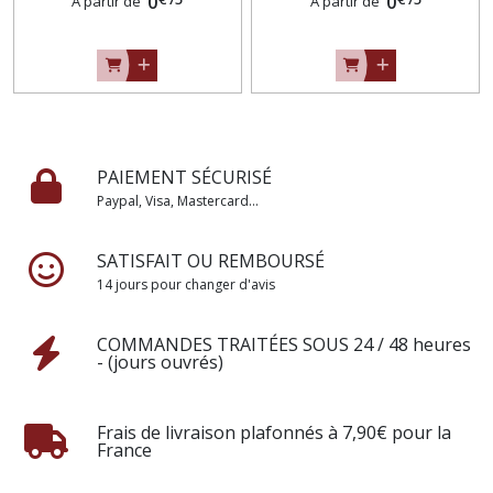
(2,50 m ou 10 mètres)
0
ou 10 mètres)
0
À partir de
À partir de
PAIEMENT SÉCURISÉ
Paypal, Visa, Mastercard...
SATISFAIT OU REMBOURSÉ
14 jours pour changer d'avis
COMMANDES TRAITÉES SOUS 24 / 48 heures
- (jours ouvrés)
Frais de livraison plafonnés à 7,90€ pour la
France