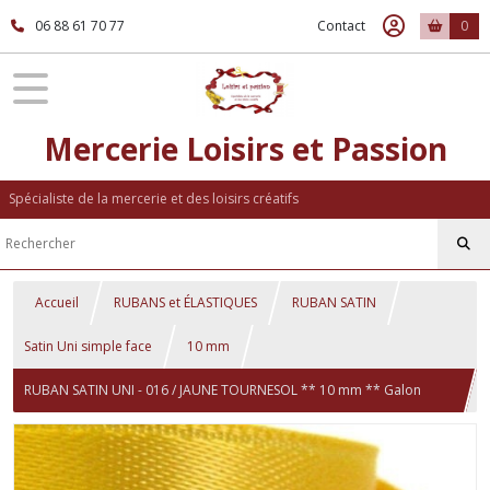
06 88 61 70 77
Contact
0
Mercerie Loisirs et Passion
Spécialiste de la mercerie et des loisirs créatifs
Accueil
RUBANS et ÉLASTIQUES
RUBAN SATIN
Satin Uni simple face
10 mm
RUBAN SATIN UNI - 016 / JAUNE TOURNESOL ** 10 mm ** Galon
simple face, Mariage, fêtes, noeuds - Longueur (2,50 m ou 10 mètres)