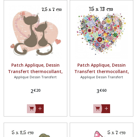
Patch Applique, Dessin
Patch Applique, Dessin
Transfert thermocollant,
Transfert thermocollant,
Applique Dessin Transfert
Applique Dessin Transfert
COEUR de CHAT ** 7,5 x 7
COEUR FLEURS et PAPILLONS
cm ** sérigraphie à
** 15 x 13 cm ** sérigraphie
€
20
€
60
repasser - T175
2
à repasser - T955
3