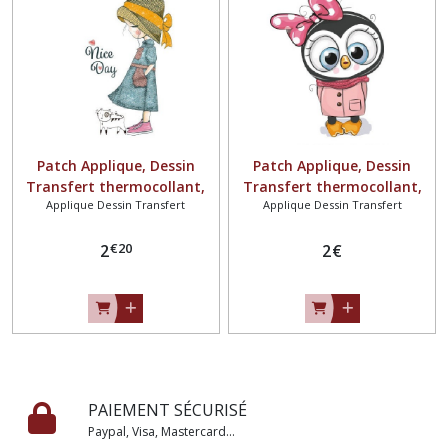
Patch Applique, Dessin
Patch Applique, Dessin
Transfert thermocollant,
Transfert thermocollant,
Applique Dessin Transfert
Applique Dessin Transfert
PETITE FILLE et CHAT, Nice
PINGOUIN FILLE NOEUD
Day ** 4 x 9 cm **
ROSE ** 5 x 7 cm **
€
20
sérigraphie à repasser -
2
sérigraphie à repasser -
2
€
T179
T178
PAIEMENT SÉCURISÉ
Paypal, Visa, Mastercard...