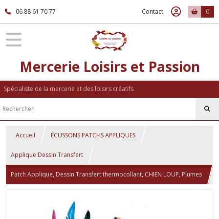
06 88 61 70 77
Contact
0
Mercerie Loisirs et Passion
Spécialiste de la mercerie et des loisirs créatifs
Accueil
ÉCUSSONS PATCHS APPLIQUES
Applique Dessin Transfert
Patch Applique, Dessin Transfert thermocollant, CHIEN LOUP, Plumes
d'indien, 17 x 26 cm, sérigraphie à repasser - T988