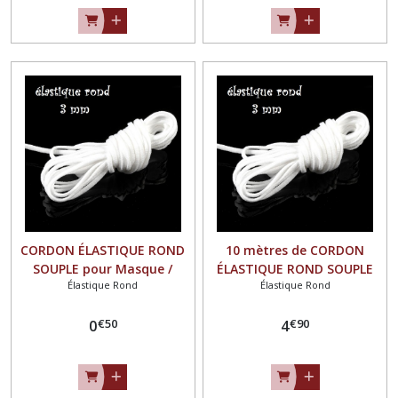
CORDON ÉLASTIQUE ROND
10 mètres de CORDON
SOUPLE pour Masque /
ÉLASTIQUE ROND SOUPLE
Élastique Rond
Élastique Rond
BLANC ** 3 mm ** FOE -
pour Masque / BLANC ** 3
vendu au mètre
mm **
€
50
€
90
0
4