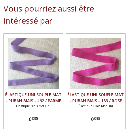
Vous pourriez aussi être
intéressé par
ÉLASTIQUE UNI SOUPLE MAT
ÉLASTIQUE UNI SOUPLE MAT
- RUBAN BIAIS - 462 / PARME
- RUBAN BIAIS - 183 / ROSE
Élastique Biais Mat Uni
Élastique Biais Mat Uni
** 16 mm ** FOE OEKO-TEX
ORCHIDÉE ** 16 mm ** FOE
100 - vendu au mètre
OEKO-TEX 100 - vendu au
€
95
€
95
0
mètre
0