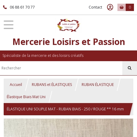
06 88 61 70 77
Contact
0
Mercerie Loisirs et Passion
Spécialiste de la mercerie et des loisirs créatifs
Accueil
RUBANS et ÉLASTIQUES
RUBAN ÉLASTIQUE
Élastique Biais Mat Uni
ÉLASTIQUE UNI SOUPLE MAT - RUBAN BIAIS - 250 / ROUGE ** 16 mm
** FOE OEKO-TEX 100 - vendu au mètre