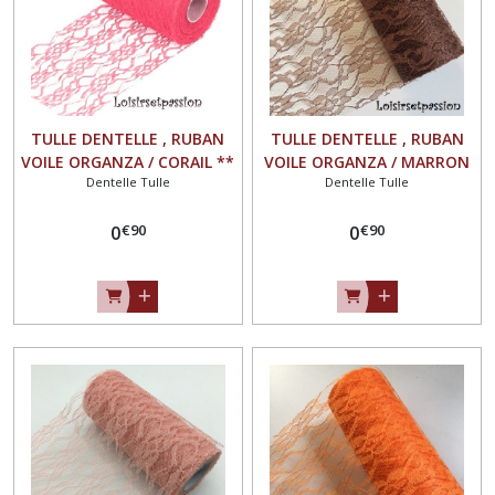
TULLE DENTELLE , RUBAN
TULLE DENTELLE , RUBAN
VOILE ORGANZA / CORAIL **
VOILE ORGANZA / MARRON
Dentelle Tulle
Dentelle Tulle
15 cm ** Vendu au mètre -
** 15 cm ** Vendu au
Mariage, décoration - TD01
mètre - Mariage,
€
90
€
90
0
décoration - TD01
0