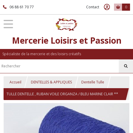
06 88 61 70 77
Contact
0
Mercerie Loisirs et Passion
Spécialiste de la mercerie et des loisirs créatifs
Accueil
DENTELLES & APPLIQUES
Dentelle Tulle
TULLE DENTELLE , RUBAN VOILE ORGANZA / BLEU MARINE CLAIR **
15 cm ** Vendu au mètre - Mariage, décoration - TD01