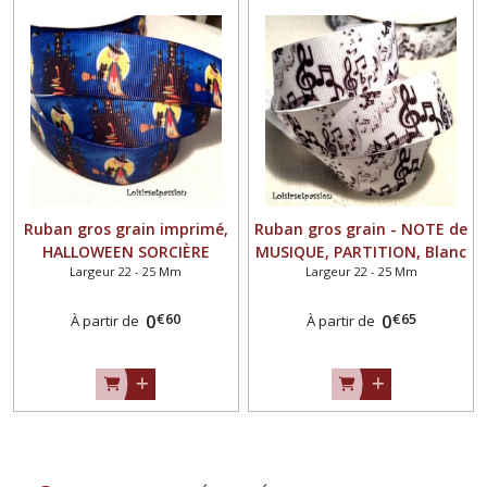
Ruban gros grain imprimé,
Ruban gros grain - NOTE de
HALLOWEEN SORCIÈRE
MUSIQUE, PARTITION, Blanc
Largeur 22 - 25 Mm
Largeur 22 - 25 Mm
CHÂTEAU ** 25 mm **
noir ** 25 mm ** Galon
Longueur au choix
imprimé - Longueur au
€
60
€
65
0
choix
0
À partir de
À partir de