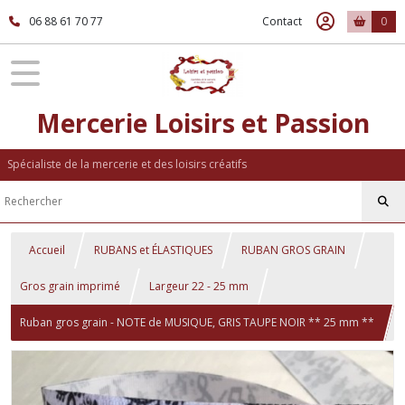
06 88 61 70 77
Contact
0
Mercerie Loisirs et Passion
Spécialiste de la mercerie et des loisirs créatifs
Accueil
RUBANS et ÉLASTIQUES
RUBAN GROS GRAIN
Gros grain imprimé
Largeur 22 - 25 mm
Ruban gros grain - NOTE de MUSIQUE, GRIS TAUPE NOIR ** 25 mm **
Galon imprimé - Longueur au choix