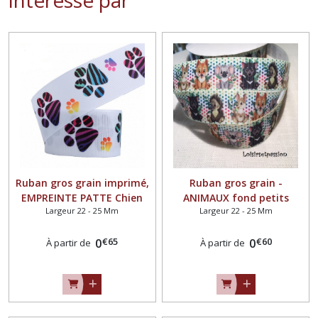
intéressé par
Ruban gros grain imprimé,
Ruban gros grain -
EMPREINTE PATTE Chien
ANIMAUX fond petits
Largeur 22 - 25 Mm
Largeur 22 - 25 Mm
Chat Animal, Rayé
points ** 22 mm ** Galon
Multicolore ** 25 mm **
imprimé - Longueur au
€
65
€
60
Longueur au choix
0
choix
0
À partir de
À partir de