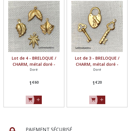
Lot de 4 - BRELOQUE /
Lot de 3 - BRELOQUE /
CHARM, métal doré -
CHARM, métal doré -
Doré
Doré
Thème : LES FEUILLES - T2-
Thème : CLÉS, CADENAS -
01
T2-06
€
60
€
20
1
1
PAIEMENT SÉCURISÉ