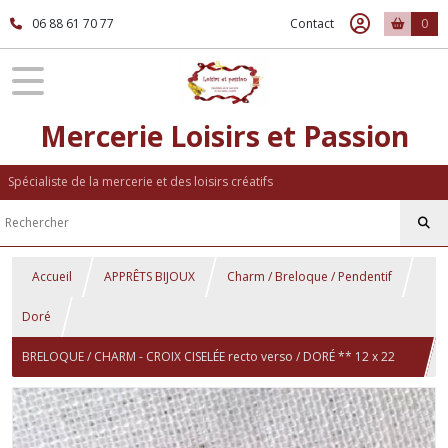
06 88 61 70 77
Contact
0
Mercerie Loisirs et Passion
Spécialiste de la mercerie et des loisirs créatifs
Accueil
APPRÊTS BIJOUX
Charm / Breloque / Pendentif
Doré
BRELOQUE / CHARM - CROIX CISELÉE recto verso / DORÉ ** 12 x 22
mm ** COMMUNION BAPTÊME MARIAGE - vendu à l'unité - 153