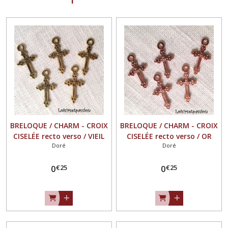
BRELOQUE / CHARM - CROIX
BRELOQUE / CHARM - CROIX
CISELÉE recto verso / VIEIL
CISELÉE recto verso / OR
Doré
Doré
OR ** 12 x 22 mm **
ROSE ** 12 x 22 mm **
COMMUNION BAPTÊME
COMMUNION BAPTÊME
€
25
€
25
MARIAGE - vendu à l'unité -
0
MARIAGE - vendu à l'unité -
0
153
153