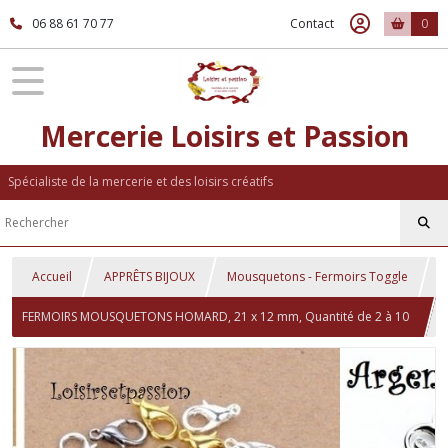
06 88 61 70 77
Contact
0
Mercerie Loisirs et Passion
Spécialiste de la mercerie et des loisirs créatifs
Accueil
APPRÊTS BIJOUX
Mousquetons - Fermoirs Toggle
FERMOIRS MOUSQUETONS HOMARD, 21 x 12 mm, Quantité de 2 à 10
pièces, Argenté, Doré, cuivre, or rosé, gunmetal, Bronze, ATTACHE
BIJOUX, Sans plomb, sans nickel