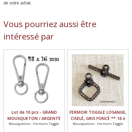
de votre achat.
Vous pourriez aussi être
intéressé par
Lot de 10 pcs - GRAND
FERMOIR TOGGLE LOSANGE,
MOUSQUETON / ARGENTÉ
CISELÉ, GRIS FONCÉ ** 16 x
Mousquetons - Fermoirs Toggle
Mousquetons - Fermoirs Toggle
** 48 x 16 mm ** FERMOIR
20 mm ** Quantité au
ATTACHE SACS PORTE CLÉS
choix - FT07