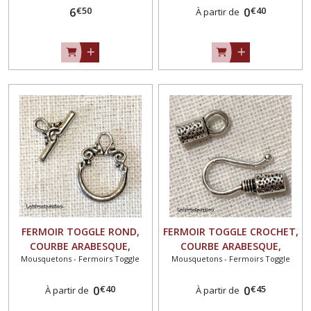
€
50
€
40
PIVOTANT
6
0
À partir de
FERMOIR TOGGLE ROND,
FERMOIR TOGGLE CROCHET,
COURBE ARABESQUE,
COURBE ARABESQUE,
Mousquetons - Fermoirs Toggle
Mousquetons - Fermoirs Toggle
ARGENTÉ ** 14 x 20 mm **
ARGENTÉ ** 18 x 9 mm - 12
Quantité au choix - FT08
x 6 mm ** Quantité au
€
40
€
45
0
choix - FT09
0
À partir de
À partir de