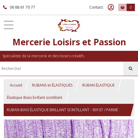
06 88 61 70 77
Contact
0
Mercerie Loisirs et Passion
Spécialiste de la mercerie et des loisirs créatifs
Accueil
RUBANS et ÉLASTIQUES
RUBAN ÉLASTIQUE
Élastique Biais brillant scintillant
RUBAN BIAIS ÉLASTIQUE BRILLANT SCINTILLANT - 90107 / PARME
FONCÉ ARGENTÉ ** 16 mm ** FOE OEKO-TEX 100 - vendu au mètre