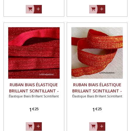
RUBAN BIAIS ÉLASTIQUE
RUBAN BIAIS ÉLASTIQUE
BRILLANT SCINTILLANT -
BRILLANT SCINTILLANT -
Élastique Biais Brillant Scintillant
Élastique Biais Brillant Scintillant
90129 / ROUGE IRISÉ ** 16
260 / ROUGE SANG DORÉ **
mm ** FOE OEKO-TEX 100 -
16 mm ** FOE OEKO-TEX
€
25
€
25
vendu au mètre
1
100 - vendu au mètre
1