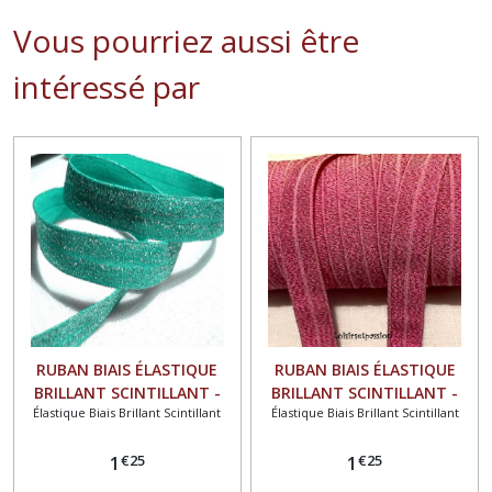
Vous pourriez aussi être
intéressé par
RUBAN BIAIS ÉLASTIQUE
RUBAN BIAIS ÉLASTIQUE
BRILLANT SCINTILLANT -
BRILLANT SCINTILLANT -
Élastique Biais Brillant Scintillant
Élastique Biais Brillant Scintillant
323 / BLEU MER du SUD
90124 / VIEUX ROSE IRISÉ **
ARGENTÉ ** 16 mm ** FOE
16 mm ** FOE OEKO-TEX
€
25
€
25
OEKO-TEX 100 - vendu au
1
100 - vendu au mètre
1
mètre