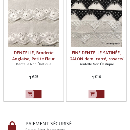
DENTELLE, Broderie
FINE DENTELLE SATINÉE,
Anglaise, Petite Fleur
GALON demi carré, rosace/
Dentelle Non Élastique
Dentelle Non Élastique
Rosace et feston / BLANC
NOIR ou BLANC CRÈME ** 3
ou BLANC CRÈME ** 5 cm **
cm ** Vendu par 51 cm / 10
€
25
€
10
Vendu par 50 cm , Couture,
1
motifs - Couture, carterie,
1
Poupée - D64
poupée - D46
PAIEMENT SÉCURISÉ
Paypal, Visa, Mastercard...