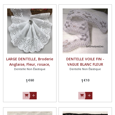
LARGE DENTELLE, Broderie
DENTELLE VOILE FIN -
Anglaise, Fleur, rosace,
VAGUE BLANC FLEUR
Dentelle Non Élastique
Dentelle Non Élastique
feston / BLANC ou BLANC
ARGENT ** 30 mm ** Vendu
CRÈME ** 7 cm ** Vendu
au mètre - Couture,
€
60
€
10
par 50 cm , Couture - D45
1
Mariage, Décoration Fêtes -
1
DS04