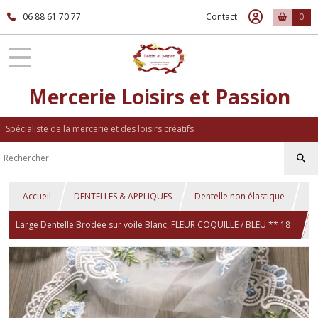
06 88 61 70 77
Contact
0
Mercerie Loisirs et Passion
Spécialiste de la mercerie et des loisirs créatifs
Accueil
DENTELLES & APPLIQUES
Dentelle non élastique
Large Dentelle Brodée sur voile Blanc, FLEUR COQUILLE / BLEU ** 18
cm ** Vendu par 16 cm (1 motif) - D017