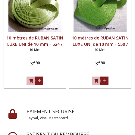
10 mètres de RUBAN SATIN
10 mètres de RUBAN SATIN
LUXE UNI de 10 mm - 524 /
LUXE UNI de 10 mm - 550 /
10 Mm
10 Mm
VERT ANIS - Galon simple
VERT POMME - Galon
face, grand teint, Mariage,
simple face, grand teint,
€
90
€
90
fêtes, loisirs créatifs,
3
Mariage, fêtes, loisirs
3
noeuds
créatifs, noeuds
PAIEMENT SÉCURISÉ
Paypal, Visa, Mastercard...
SATISFAIT OU REMBOURSÉ