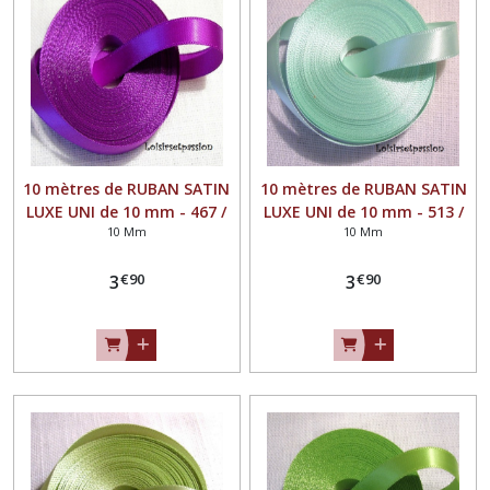
10 mètres de RUBAN SATIN
10 mètres de RUBAN SATIN
LUXE UNI de 10 mm - 467 /
LUXE UNI de 10 mm - 513 /
10 Mm
10 Mm
VIOLINE - Galon simple
VERT PÂLE - Galon simple
face, grand teint, Mariage,
face, grand teint, Mariage,
€
90
€
90
fêtes, loisirs créatifs,
3
fêtes, loisirs créatifs,
3
noeuds
noeuds