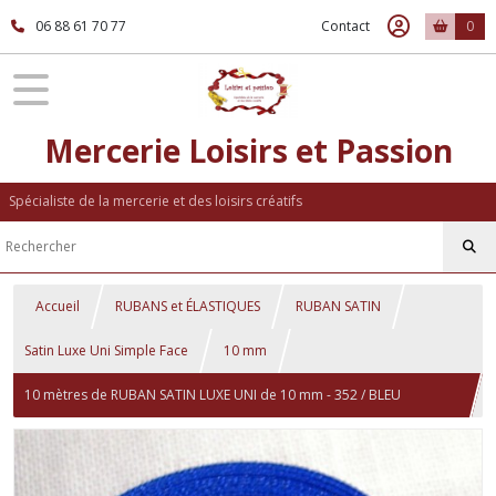
06 88 61 70 77
Contact
0
Mercerie Loisirs et Passion
Spécialiste de la mercerie et des loisirs créatifs
Accueil
RUBANS et ÉLASTIQUES
RUBAN SATIN
Satin Luxe Uni Simple Face
10 mm
10 mètres de RUBAN SATIN LUXE UNI de 10 mm - 352 / BLEU
ÉLECTRIQUE - Galon simple face, grand teint, Mariage, fêtes, loisirs
créatifs, noeuds