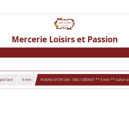
Mercerie Loisirs et Passion
mple face
6 mm
RUBAN SATIN UNI - 083 / GRENAT ** 6 mm ** Galon sim