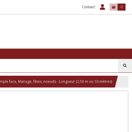
Contact
0
ple face, Mariage, fêtes, noeuds - Longueur (2,50 m ou 10 mètres)