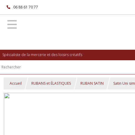
06 88 61 70 77
Spécialiste de la mercerie et des loisirs créatifs
Accueil
RUBANS et ÉLASTIQUES
RUBAN SATIN
Satin Uni si