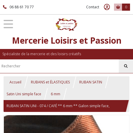
06 88 61 70 77
Contact
0
Mercerie Loisirs et Passion
Spécialiste de la mercerie et des loisirs créatifs
Accueil
RUBANS et ÉLASTIQUES
RUBAN SATIN
Satin Uni simple face
6 mm
RUBAN SATIN UNI - 074 / CAFÉ ** 6 mm ** Galon simple face,
Mariage, fêtes, noeuds - Longueur (2,50 m ou 10 mètres)