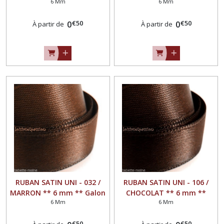
6 Mm
6 Mm
Galon simple face, Mariage,
Galon simple face, Mariage,
fêtes, noeuds - Longueur
fêtes, noeuds - Longueur
€
50
€
50
(2,50 m ou 10 mètres)
0
(2,50 m ou 10 mètres)
0
À partir de
À partir de
RUBAN SATIN UNI - 032 /
RUBAN SATIN UNI - 106 /
MARRON ** 6 mm ** Galon
CHOCOLAT ** 6 mm **
6 Mm
6 Mm
simple face, Mariage, fêtes,
Galon simple face, Mariage,
noeuds - Longueur (2,50 m
fêtes, noeuds - Longueur
€
50
€
50