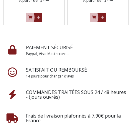
ou 10 mètres)
0
(2,50 m ou 10 mètres)
0
À partir de
À partir de
PAIEMENT SÉCURISÉ
Paypal, Visa, Mastercard...
SATISFAIT OU REMBOURSÉ
14 jours pour changer d'avis
COMMANDES TRAITÉES SOUS 24 / 48 heures
- (jours ouvrés)
Frais de livraison plafonnés à 7,90€ pour la
France