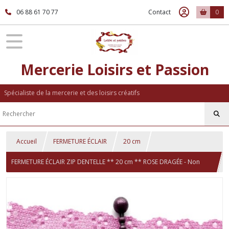
06 88 61 70 77
Contact
0
Mercerie Loisirs et Passion
Spécialiste de la mercerie et des loisirs créatifs
Accueil
FERMETURE ÉCLAIR
20 cm
FERMETURE ÉCLAIR ZIP DENTELLE ** 20 cm ** ROSE DRAGÉE - Non
séparable