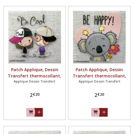
Patch Applique, Dessin
Patch Applique, Dessin
Transfert thermocollant,
Transfert thermocollant,
Applique Dessin Transfert
Applique Dessin Transfert
DUO FILLE GARÇON, BE
OURSON FLEUR, BE HAPPY **
COOL ** 6 x 5,5 cm **
6 x 6,5 cm ** sérigraphie à
€
20
€
20
sérigraphie à repasser -
2
repasser - T207
2
T206