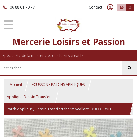
06 88 61 70 77
Contact
0
Mercerie Loisirs et Passion
Spécialiste de la mercerie et des loisirs créatifs
Accueil
ÉCUSSONS PATCHS APPLIQUES
Applique Dessin Transfert
Patch Applique, Dessin Transfert thermocollant, DUO GIRAFE
CHAPEAU COOL ** 6 x 6 cm ** sérigraphie à repasser - T205