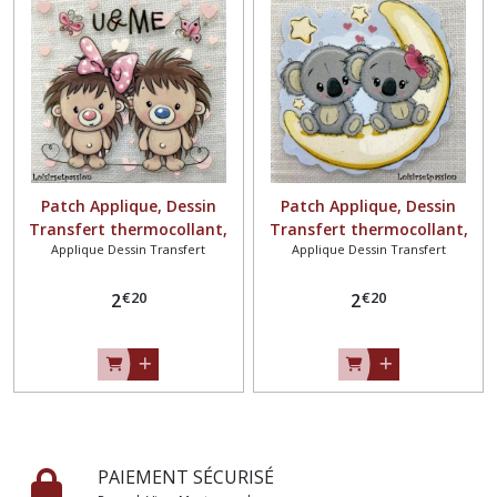
Patch Applique, Dessin
Patch Applique, Dessin
Transfert thermocollant,
Transfert thermocollant,
Applique Dessin Transfert
Applique Dessin Transfert
DUO FILLE GARÇON
DUO OURSON, CIEL LUNE
PRÉHISTORIQUE ** 6 x 6 cm
ÉTOILE ** 6 x 6 cm **
€
20
€
20
** sérigraphie à repasser -
2
sérigraphie à repasser -
2
T208
T209
PAIEMENT SÉCURISÉ