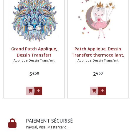
Grand Patch Applique,
Patch Applique, Dessin
Dessin Transfert
Transfert thermocollant,
Applique Dessin Transfert
Applique Dessin Transfert
thermocollant, TÊTE de
PRINCESSE FILLE, LUNE
LION / BLEU ** 23 x 24 cm **
ÉTOILE ** 11 x 12 cm **
€
50
€
60
sérigraphie à repasser -
5
sérigraphie à repasser -
2
T950
T214
PAIEMENT SÉCURISÉ
Paypal, Visa, Mastercard...