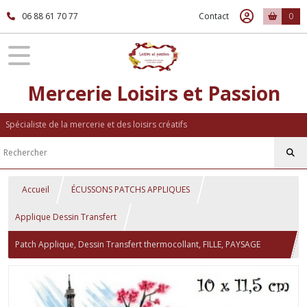
06 88 61 70 77
Contact
0
Mercerie Loisirs et Passion
Spécialiste de la mercerie et des loisirs créatifs
Accueil
ÉCUSSONS PATCHS APPLIQUES
Applique Dessin Transfert
Patch Applique, Dessin Transfert thermocollant, FILLE, PAYSAGE
TOUR EIFFEL ** 10 x 11,5 cm ** sérigraphie à repasser - T953