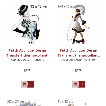
Patch Applique, Dessin
Patch Applique, Dessin
Transfert thermocollant,
Transfert thermocollant,
Applique Dessin Transfert
Applique Dessin Transfert
FEMME RETRO ** 12 x 17 cm
FEMME ÉLÉGANTE,
** sérigraphie à repasser -
Parapluie Chien ** 10,5 x 18
€
90
€
90
T212
3
cm ** sérigraphie à
3
repasser - T213