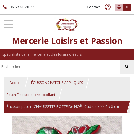
06 88 61 70 77
Contact
0
Mercerie Loisirs et Passion
Spécialiste de la mercerie et des loisirs créatifs
Accueil
ÉCUSSONS PATCHS APPLIQUES
Patch Écusson thermocollant
Écusson patch - CHAUSSETTE BOTTE De NOËL Cadeaux ** 6 x 8 cm
** Applique brode thermocollante - Applique à repasser