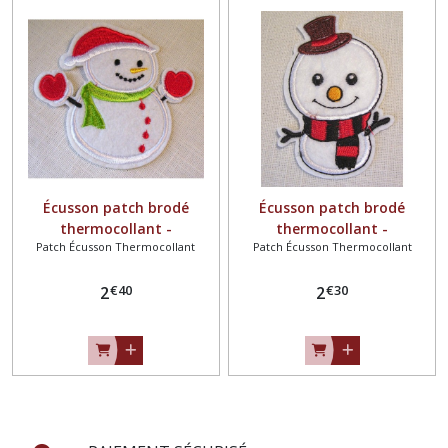
Écusson patch brodé
Écusson patch brodé
thermocollant -
thermocollant -
Patch Écusson Thermocollant
Patch Écusson Thermocollant
BONHOMME de NEIGE
BONHOMME de NEIGE
Bonnet et Gants rouges
Chapeau Marron et Écharpe
€
40
€
30
Écharpe Verte / NOËL ** 9 X
2
Rouge Noire / NOËL ** 5 X
2
9 cm ** Applique à repasser
8,5 cm ** Applique à
repasser