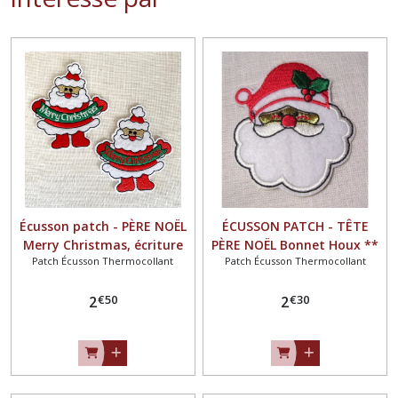
Écusson patch - PÈRE NOËL
ÉCUSSON PATCH - TÊTE
Merry Christmas, écriture
PÈRE NOËL Bonnet Houx **
Patch Écusson Thermocollant
Patch Écusson Thermocollant
rouge ou blanche ** 7 x 8
6 x 7 cm ** Applique brodée
cm ** Applique brodée
thermocollante - Applique
€
50
€
30
thermocollante - Applique
2
à repasser
2
à repasser