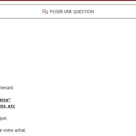
POSER UNE QUESTION
 tenant.
inte"
ins, etc
que.
 votre achat.