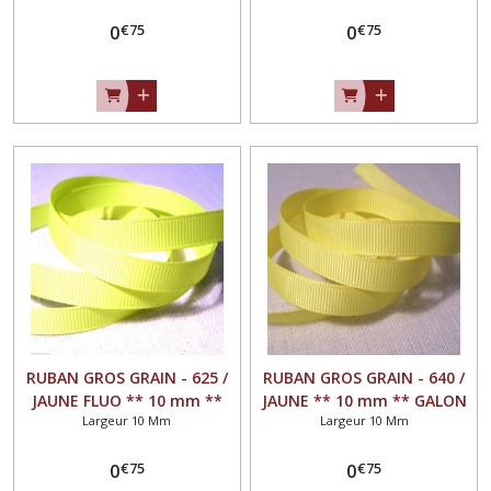
vendu au mètre
vendu au mètre
€
75
€
75
0
0
RUBAN GROS GRAIN - 625 /
RUBAN GROS GRAIN - 640 /
JAUNE FLUO ** 10 mm **
JAUNE ** 10 mm ** GALON
Largeur 10 Mm
Largeur 10 Mm
GALON UNI GRAND TEINT -
UNI GRAND TEINT - vendu
vendu au mètre
au mètre
€
75
€
75
0
0