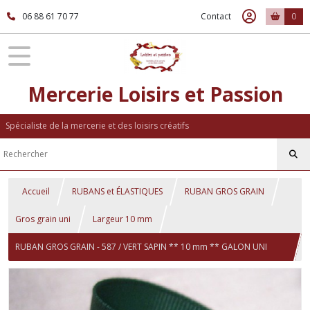
06 88 61 70 77
Contact
0
Mercerie Loisirs et Passion
Spécialiste de la mercerie et des loisirs créatifs
Accueil
RUBANS et ÉLASTIQUES
RUBAN GROS GRAIN
Gros grain uni
Largeur 10 mm
RUBAN GROS GRAIN - 587 / VERT SAPIN ** 10 mm ** GALON UNI
GRAND TEINT - vendu au mètre