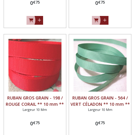
€
75
€
75
0
0
RUBAN GROS GRAIN - 198 /
RUBAN GROS GRAIN - 564 /
ROUGE CORAIL ** 10 mm **
VERT CÉLADON ** 10 mm **
Largeur 10 Mm
Largeur 10 Mm
GALON UNI GRAND TEINT -
GALON UNI GRAND TEINT -
vendu au mètre
vendu au mètre
€
75
€
75
0
0