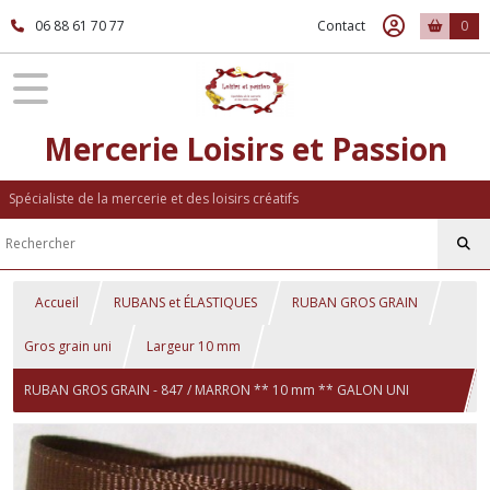
06 88 61 70 77
Contact
0
Mercerie Loisirs et Passion
Spécialiste de la mercerie et des loisirs créatifs
Accueil
RUBANS et ÉLASTIQUES
RUBAN GROS GRAIN
Gros grain uni
Largeur 10 mm
RUBAN GROS GRAIN - 847 / MARRON ** 10 mm ** GALON UNI
GRAND TEINT - vendu au mètre