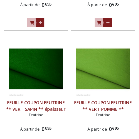
€
95
€
95
0
0
À partir de
À partir de
FEUILLE COUPON FEUTRINE
FEUILLE COUPON FEUTRINE
** VERT SAPIN ** épaisseur
** VERT POMME **
Feutrine
Feutrine
1,5 mm
épaisseur 1,5 mm
€
95
€
95
0
0
À partir de
À partir de