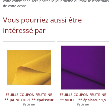
votre commande sera postée le jour même ou maxi le lendemain
de votre achat.
Vous pourriez aussi être
intéressé par
FEUILLE COUPON FEUTRINE
FEUILLE COUPON FEUTRINE
** JAUNE DORÉ ** épaisseur
** VIOLET ** épaisseur 1,5
Feutrine
Feutrine
1,5 mm
mm