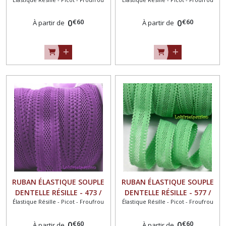
BLEU MARINE ** 16 mm **
PARME ** 16 mm **
Longueur au choix
Longueur au choix
€
60
€
60
0
0
À partir de
À partir de
RUBAN ÉLASTIQUE SOUPLE
RUBAN ÉLASTIQUE SOUPLE
DENTELLE RÉSILLE - 473 /
DENTELLE RÉSILLE - 577 /
Élastique Résille - Picot - Froufrou
Élastique Résille - Picot - Froufrou
AMÉTHYSTE ** 16 mm **
VERT SAUGE ** 16 mm **
Longueur au choix
Longueur au choix
€
60
€
60
0
0
À partir de
À partir de