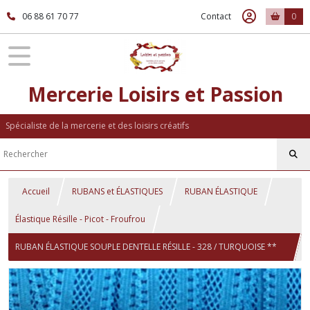
06 88 61 70 77
Contact
0
Mercerie Loisirs et Passion
Spécialiste de la mercerie et des loisirs créatifs
Accueil
RUBANS et ÉLASTIQUES
RUBAN ÉLASTIQUE
Élastique Résille - Picot - Froufrou
RUBAN ÉLASTIQUE SOUPLE DENTELLE RÉSILLE - 328 / TURQUOISE **
16 mm ** Longueur au choix