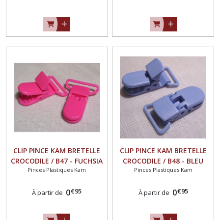
CLIP PINCE KAM BRETELLE
CLIP PINCE KAM BRETELLE
CROCODILE / B47 - FUCHSIA
CROCODILE / B48 - BLEU
Pinces Plastiques Kam
Pinces Plastiques Kam
** au choix : 20 ou 25 mm
PORCELAINE ** au choix : 20
** ATTACHE TÉTINE
ou 25 mm ** ATTACHE
€
95
€
95
PLASTIQUE
0
TÉTINE PLASTIQUE
0
À partir de
À partir de