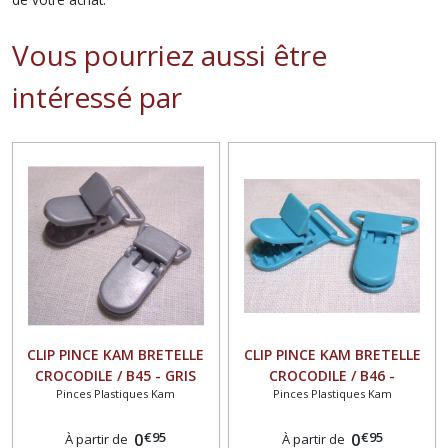
Vous pourriez aussi être
intéressé par
CLIP PINCE KAM BRETELLE
CLIP PINCE KAM BRETELLE
CROCODILE / B45 - GRIS
CROCODILE / B46 -
Pinces Plastiques Kam
Pinces Plastiques Kam
ARGENT ** au choix : 20 ou
TURQUOISE ** au choix : 20
25 mm ** ATTACHE TÉTINE
ou 25 mm ** ATTACHE
€
95
€
95
PLASTIQUE
0
TÉTINE PLASTIQUE
0
À partir de
À partir de