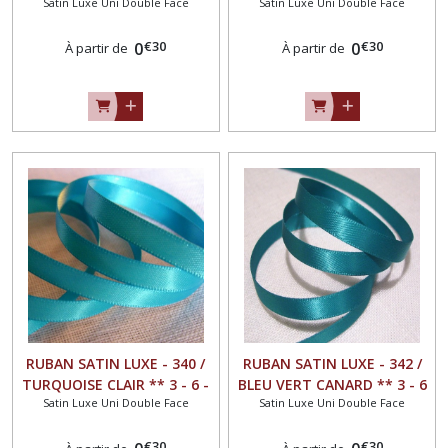
Satin Luxe Uni Double Face
Satin Luxe Uni Double Face
mm au choix ** Galon
10 mm au choix ** Galon
double face UNI GRAND
double face UNI GRAND
€
30
€
30
TEINT - vendu au mètre
0
TEINT - vendu au mètre
0
À partir de
À partir de
RUBAN SATIN LUXE - 340 /
RUBAN SATIN LUXE - 342 /
TURQUOISE CLAIR ** 3 - 6 -
BLEU VERT CANARD ** 3 - 6
Satin Luxe Uni Double Face
Satin Luxe Uni Double Face
10 - 16 mm au choix **
- 10 mm au choix ** Galon
Galon double face UNI
double face UNI GRAND
€
30
€
30
GRAND TEINT - vendu au
TEINT - vendu au mètre