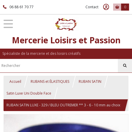
06 88 61 70 77
Contact
0
Mercerie Loisirs et Passion
Spécialiste de la mercerie et des loisirs créatifs
Accueil
RUBANS et ÉLASTIQUES
RUBAN SATIN
Satin Luxe Uni Double Face
RUBAN SATIN LUXE - 329 / BLEU OUTREMER ** 3 - 6 - 10 mm au choix
** Galon double face UNI GRAND TEINT - vendu au mètre