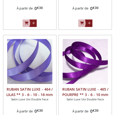
UNI GRAND TEINT - vendu
double face UNI GRAND
€
30
€
30
au mètre
0
TEINT - vendu au mètre
0
À partir de
À partir de
RUBAN SATIN LUXE - 464 /
RUBAN SATIN LUXE - 465 /
LILAS ** 3 - 6 - 10 - 16 mm
POURPRE ** 3 - 6 - 10 mm
Satin Luxe Uni Double Face
Satin Luxe Uni Double Face
au choix ** Galon double
au choix ** Galon double
face UNI GRAND TEINT -
face UNI GRAND TEINT -
€
30
€
30
vendu au mètre
0
vendu au mètre
0
À partir de
À partir de