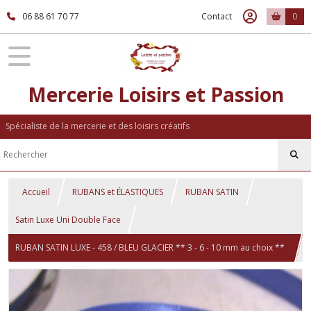
06 88 61 70 77
Contact
0
Mercerie Loisirs et Passion
Spécialiste de la mercerie et des loisirs créatifs
Accueil
RUBANS et ÉLASTIQUES
RUBAN SATIN
Satin Luxe Uni Double Face
RUBAN SATIN LUXE - 458 / BLEU GLACIER ** 3 - 6 - 10 mm au choix **
Galon double face UNI GRAND TEINT - vendu au mètre