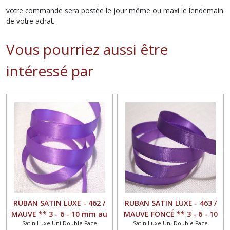
votre commande sera postée le jour même ou maxi le lendemain
de votre achat.
Vous pourriez aussi être
intéressé par
RUBAN SATIN LUXE - 462 /
RUBAN SATIN LUXE - 463 /
MAUVE ** 3 - 6 - 10 mm au
MAUVE FONCÉ ** 3 - 6 - 10
Satin Luxe Uni Double Face
Satin Luxe Uni Double Face
choix ** Galon double face
mm au choix ** Galon