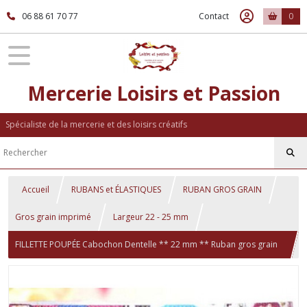
06 88 61 70 77
Contact
0
Mercerie Loisirs et Passion
Spécialiste de la mercerie et des loisirs créatifs
Accueil
RUBANS et ÉLASTIQUES
RUBAN GROS GRAIN
Gros grain imprimé
Largeur 22 - 25 mm
FILLETTE POUPÉE Cabochon Dentelle ** 22 mm ** Ruban gros grain
imprimé - Longueur au choix