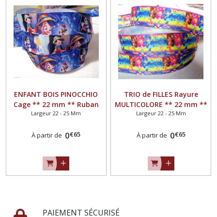
ENFANT BOIS PINOCCHIO
TRIO de FILLES Rayure
Cage ** 22 mm ** Ruban
MULTICOLORE ** 22 mm **
Largeur 22 - 25 Mm
Largeur 22 - 25 Mm
gros grain imprimé -
Ruban gros grain imprimé -
Longueur au choix
Longueur au choix
€
65
€
65
0
0
À partir de
À partir de
PAIEMENT SÉCURISÉ