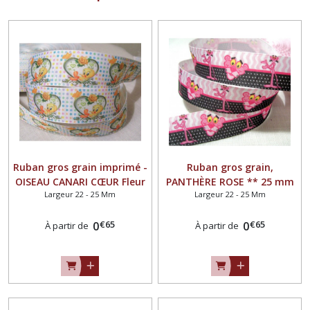
Ruban gros grain imprimé -
Ruban gros grain,
OISEAU CANARI CŒUR Fleur
PANTHÈRE ROSE ** 25 mm
Largeur 22 - 25 Mm
Largeur 22 - 25 Mm
Pois ** 25 mm ** Longueur
** Galon imprimé -
au choix
Longueur au choix
€
65
€
65
0
0
À partir de
À partir de