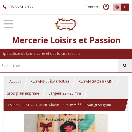
06 88 61 70 77
Contact
0
Mercerie Loisirs et Passion
Spécialiste de la mercerie et des loisirs créatifs
Accueil
RUBANS et ÉLASTIQUES
RUBAN GROS GRAIN
Gros grain imprimé
Largeur 22 - 25 mm
LES PRINCESSES - JASMINE Aladin ** 25 mm ** Ruban gros grain
imprimé - Longueur au choix