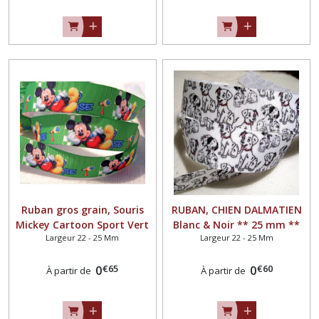
Ruban gros grain, Souris
RUBAN, CHIEN DALMATIEN
Mickey Cartoon Sport Vert
Blanc & Noir ** 25 mm **
Largeur 22 - 25 Mm
Largeur 22 - 25 Mm
Gazon ** 22 mm **Galon
Galon gros grain imprimé -
imprimé - Longueur au
Longueur au choix
€
65
€
60
choix
0
0
À partir de
À partir de