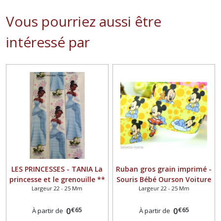
Vous pourriez aussi être
intéressé par
LES PRINCESSES - TANIA La
Ruban gros grain imprimé -
princesse et le grenouille **
Souris Bébé Ourson Voiture
Largeur 22 - 25 Mm
Largeur 22 - 25 Mm
25 mm ** Ruban gros grain
bulle / Jaune ** 22 mm **
imprimé - Longueur au
Longueur au choix
€
65
€
65
choix
0
0
À partir de
À partir de