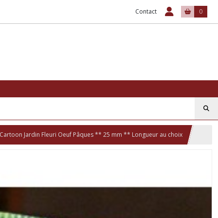
Contact
0
 Cartoon Jardin Fleuri Oeuf Pâques ** 25 mm ** Longueur au choix