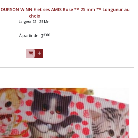
- OURSON WINNIE et ses AMIS Rose ** 25 mm ** Longueur au
choix
Largeur 22 - 25 Mm
€
60
0
À partir de