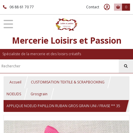
06 88 61 70 77
Contact
0
Mercerie Loisirs et Passion
Spécialiste de la mercerie et des loisirs créatifs
Accueil
CUSTOMISATION TEXTILE & SCRAPBOOKING
NOEUDS
Grosgrain
APPLIQUE NOEUD PAPILLON RUBAN GROS GRAIN UNI / FRAISE ** 35
X 23 mm ** Vendu à l'unité - N°07