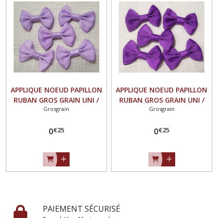
APPLIQUE NOEUD PAPILLON
APPLIQUE NOEUD PAPILLON
RUBAN GROS GRAIN UNI /
RUBAN GROS GRAIN UNI /
Grosgrain
Grosgrain
PARME ** 35 X 23 mm **
MAUVE ** 35 X 23 mm **
Vendu à l'unité - N°07
Vendu à l'unité - N°07
€
25
€
25
0
0
PAIEMENT SÉCURISÉ