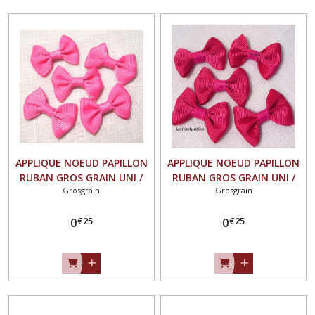
APPLIQUE NOEUD PAPILLON
APPLIQUE NOEUD PAPILLON
RUBAN GROS GRAIN UNI /
RUBAN GROS GRAIN UNI /
Grosgrain
Grosgrain
ROSE VIF ** 35 X 23 mm **
FUCHSIA ** 35 X 23 mm **
Vendu à l'unité - N°07
Vendu à l'unité - N°07
€
25
€
25
0
0