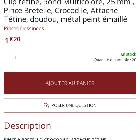
Clip tétine, Rond Multicolore, 25 mm ,
Pince Bretelle, Crocodile, Attache
Tétine, doudou, métal peint émaillé
Pinces Dessinées
€
20
1
En stock
Quantité disponible : 20
AJOUTER AU PANIER
POSER UNE QUESTION
Description
PINCE à BRETELLE, CROCODILE, ATTACHE TÉTINE