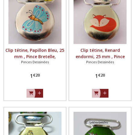
Clip tétine, Papillon Bleu, 25
Clip tétine, Renard
mm , Pince Bretelle,
endormi, 25 mm , Pince
Pinces Dessinées
Pinces Dessinées
Crocodile, Attache Tétine,
Bretelle, Crocodile, Attache
doudou, métal peint
Tétine, doudou, métal
€
20
€
20
émaillé
1
peint émaillé
1