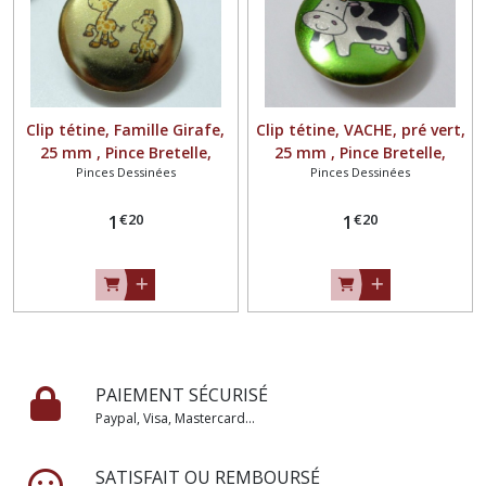
Clip tétine, Famille Girafe,
Clip tétine, VACHE, pré vert,
25 mm , Pince Bretelle,
25 mm , Pince Bretelle,
Pinces Dessinées
Pinces Dessinées
Crocodile, Attache Tétine,
Crocodile, Attache Tétine,
doudou, métal peint
doudou, métal peint
€
20
€
20
émaillé
1
émaillé
1
PAIEMENT SÉCURISÉ
Paypal, Visa, Mastercard...
SATISFAIT OU REMBOURSÉ