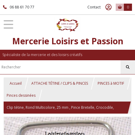
06 88 61 70 77
Contact
0
Mercerie Loisirs et Passion
Spécialiste de la mercerie et des loisirs créatifs
Accueil
ATTACHE TÉTINE / CLIPS & PINCES
PINCES à MOTIF
Pinces dessinées
Clip tétine, Rond Multicolore, 25 mm , Pince Bretelle, Crocodile,
Attache Tétine, doudou, métal peint émaillé