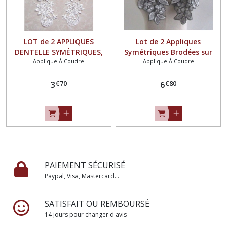
LOT de 2 APPLIQUES
Lot de 2 Appliques
DENTELLE SYMÉTRIQUES,
Symétriques Brodées sur
Applique À Coudre
Applique À Coudre
BLANC CRÈME ** 11 x 23 cm
voile / NOIR BLANC
** COL GUIPURE - ACD08
ARGENTÉ ** 13 x 40 cm **
€
70
€
80
3
Col Guipure - ACD15
6
PAIEMENT SÉCURISÉ
Paypal, Visa, Mastercard...
SATISFAIT OU REMBOURSÉ
14 jours pour changer d'avis