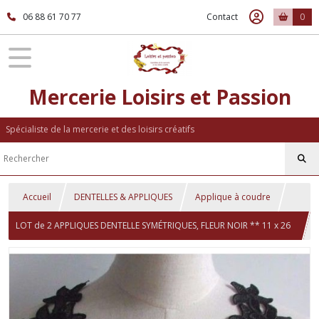
06 88 61 70 77
Contact
0
Mercerie Loisirs et Passion
Spécialiste de la mercerie et des loisirs créatifs
Accueil
DENTELLES & APPLIQUES
Applique à coudre
LOT de 2 APPLIQUES DENTELLE SYMÉTRIQUES, FLEUR NOIR ** 11 x 26
cm ** COL GUIPURE - ACD02