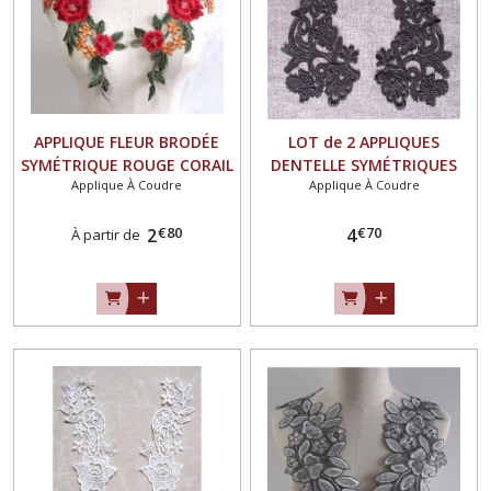
APPLIQUE FLEUR BRODÉE
LOT de 2 APPLIQUES
SYMÉTRIQUE ROUGE CORAIL
DENTELLE SYMÉTRIQUES
Applique À Coudre
Applique À Coudre
ORANGÉ ** 14 x 30 cm **
COL GUIPURE / NOIR ** 11 x
COL GUIPURE à coudre -
25 cm ** ACD07
€
80
€
70
ACD05
2
4
À partir de