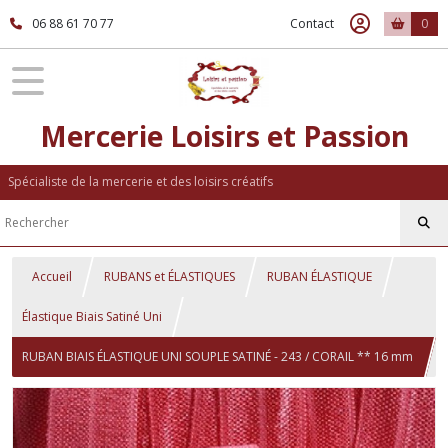
06 88 61 70 77
Contact
0
Mercerie Loisirs et Passion
Spécialiste de la mercerie et des loisirs créatifs
Accueil
RUBANS et ÉLASTIQUES
RUBAN ÉLASTIQUE
Élastique Biais Satiné Uni
RUBAN BIAIS ÉLASTIQUE UNI SOUPLE SATINÉ - 243 / CORAIL ** 16 mm
** FOE OEKO-TEX 100 - vendu au mètre