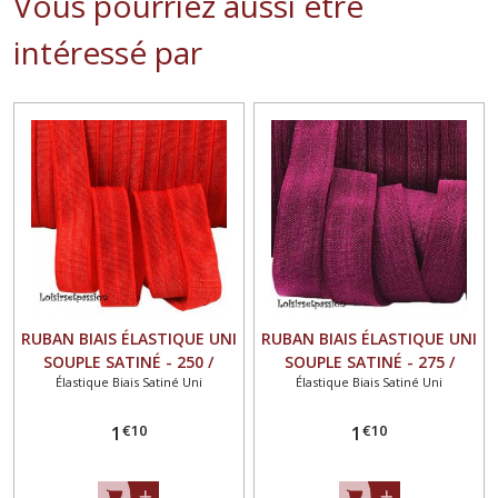
Vous pourriez aussi être
intéressé par
RUBAN BIAIS ÉLASTIQUE UNI
RUBAN BIAIS ÉLASTIQUE UNI
SOUPLE SATINÉ - 250 /
SOUPLE SATINÉ - 275 /
Élastique Biais Satiné Uni
Élastique Biais Satiné Uni
ROUGE ** 16 mm ** FOE
BORDEAUX CLAIR ** 16 mm
OEKO-TEX 100 - vendu au
** FOE OEKO-TEX 100 -
€
10
€
10
mètre
1
vendu au mètre
1