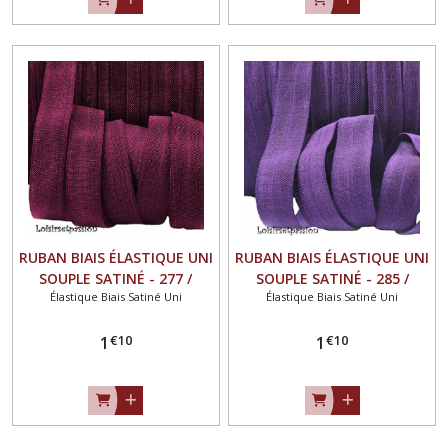
RUBAN BIAIS ÉLASTIQUE UNI
RUBAN BIAIS ÉLASTIQUE UNI
SOUPLE SATINÉ - 277 /
SOUPLE SATINÉ - 285 /
Élastique Biais Satiné Uni
Élastique Biais Satiné Uni
BORDEAUX ** 16 mm ** FOE
PRUNE ** 16 mm ** FOE
OEKO-TEX 100 - vendu au
OEKO-TEX 100 - vendu au
€
10
€
10
mètre
1
mètre
1