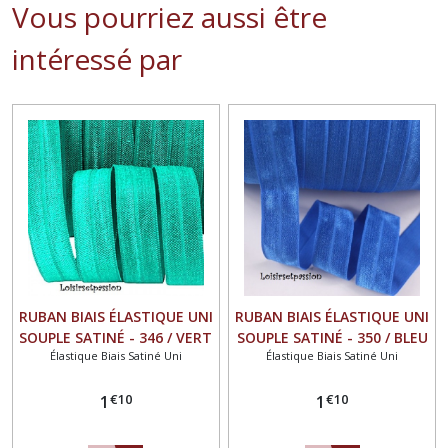
Vous pourriez aussi être
intéressé par
RUBAN BIAIS ÉLASTIQUE UNI
RUBAN BIAIS ÉLASTIQUE UNI
SOUPLE SATINÉ - 346 / VERT
SOUPLE SATINÉ - 350 / BLEU
Élastique Biais Satiné Uni
Élastique Biais Satiné Uni
JADE ** 16 mm ** FOE
ROI ** 16 mm ** FOE OEKO-
OEKO-TEX 100 - vendu au
TEX 100 - vendu au mètre
€
10
€
10
mètre
1
1