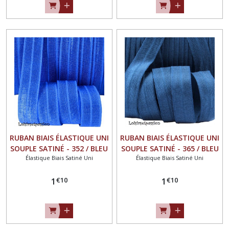
RUBAN BIAIS ÉLASTIQUE UNI
RUBAN BIAIS ÉLASTIQUE UNI
SOUPLE SATINÉ - 352 / BLEU
SOUPLE SATINÉ - 365 / BLEU
Élastique Biais Satiné Uni
Élastique Biais Satiné Uni
ÉLECTRIQUE ** 16 mm **
MARINE CLAIR ** 16 mm **
FOE OEKO-TEX 100 - vendu
FOE OEKO-TEX 100 - vendu
€
10
€
10
au mètre
1
au mètre
1